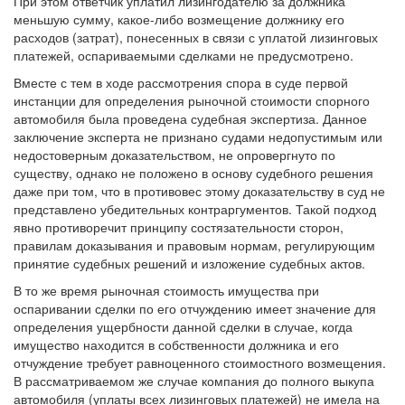
При этом ответчик уплатил лизингодателю за должника
меньшую сумму, какое-либо возмещение должнику его
расходов (затрат), понесенных в связи с уплатой лизинговых
платежей, оспариваемыми сделками не предусмотрено.
Вместе с тем в ходе рассмотрения спора в суде первой
инстанции для определения рыночной стоимости спорного
автомобиля была проведена судебная экспертиза. Данное
заключение эксперта не признано судами недопустимым или
недостоверным доказательством, не опровергнуто по
существу, однако не положено в основу судебного решения
даже при том, что в противовес этому доказательству в суд не
представлено убедительных контраргументов. Такой подход
явно противоречит принципу состязательности сторон,
правилам доказывания и правовым нормам, регулирующим
принятие судебных решений и изложение судебных актов.
В то же время рыночная стоимость имущества при
оспаривании сделки по его отчуждению имеет значение для
определения ущербности данной сделки в случае, когда
имущество находится в собственности должника и его
отчуждение требует равноценного стоимостного возмещения.
В рассматриваемом же случае компания до полного выкупа
автомобиля (уплаты всех лизинговых платежей) не имела на