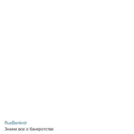
RusBankrot
Знаем все о банкротстве
Учредителем СМИ www.rusbankrot.ru является Ассоциация