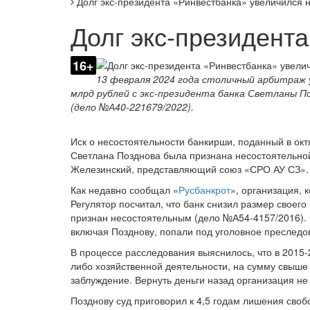
Долг экс-президента «Ринвестбанка» увеличился н
Долг экс-президент
16+
13 февраля 2024 года столичный арбитраж 
млрд рублей с экс-президента банка Светланы По
(дело №А40-221679/2022).
Иск о несостоятельности банкирши, поданный в окт
Светлана Позднова была признана несостоятельно
Железинский, представляющий союз «СРО АУ СЗ»
Как недавно сообщал «
Русбанкрот
», организация, 
Регулятор посчитал, что банк снизил размер своег
признан несостоятельным (дело №А54-4157/2016).
включая Позднову, попали под уголовное преследо
В процессе расследования выяснилось, что в 2015-
либо хозяйственной деятельности, на сумму свыше
заблуждение. Вернуть деньги назад организация не
Позднову суд приговорил к 4,5 годам лишения своб