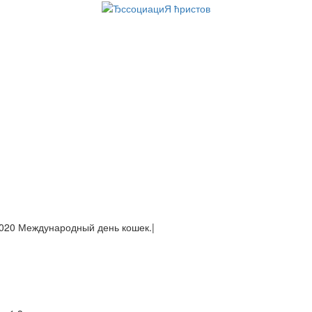
937 Япония захватила Пекин.
|