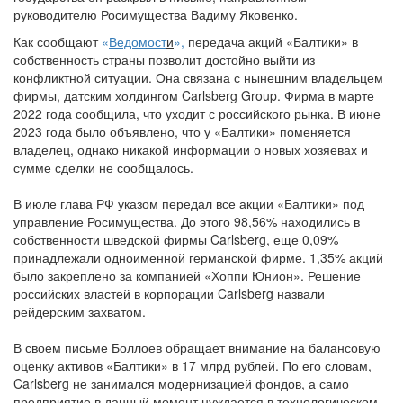
руководителю Росимущества Вадиму Яковенко.
Как сообщают
«
Ведомост
и
»,
передача акций «Балтики» в
собственность страны позволит достойно выйти из
конфликтной ситуации. Она связана с нынешним владельцем
фирмы, датским холдингом Carlsberg Group. Фирма в марте
2022 года сообщила, что уходит с российского рынка. В июне
2023 года было объявлено, что у «Балтики» поменяется
владелец, однако никакой информации о новых хозяевах и
сумме сделки не сообщалось.
В июле глава РФ указом передал все акции «Балтики» под
управление Росимущества. До этого 98,56% находились в
собственности шведской фирмы Carlsberg, еще 0,09%
принадлежали одноименной германской фирме. 1,35% акций
было закреплено за компанией «Хоппи Юнион». Решение
российских властей в корпорации Carlsberg назвали
рейдерским захватом.
В своем письме Боллоев обращает внимание на балансовую
оценку активов «Балтики» в 17 млрд рублей. По его словам,
Carlsberg не занимался модернизацией фондов, а само
предприятие в данный момент нуждается в технологическом