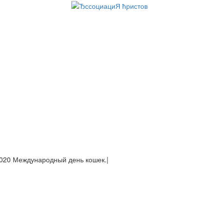
020 Междун
|