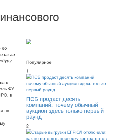
инансового
 по
о из-за
едуру
Популярное
1
са к
роль ФУ
СРО, в
ПСБ продаст десять
компаний: почему обычный
аукцион здесь только первый
ря на
раунд
ому
2