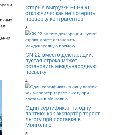
торами.
Старые выгрузки ЕГРЮЛ
отключили: как не потерять
проверку контрагентов
фичных
тал
3
дении
CN 22 вместо декларации:
пустая строка может
остановить международную
посылку
4
Один сертификат на одну
партию: как экспортёр теряет
льготу при поставке в
Монголию
5