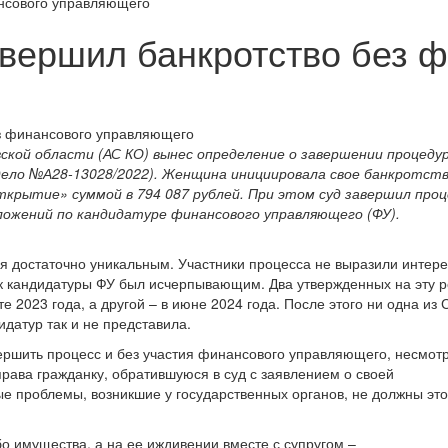
ансового управляющего
вершил банкротство без ф
ской области (АС КО) вынес определение о завершении процедур
ело №А28-13028/2022). Женщина инициировала свое банкротств
ткрытие» суммой в 794 087 рублей. При этом суд завершил проц
ложений по кандидатуре финансового управляющего (ФУ).
ся достаточно уникальным. Участники процесса не выразили интере
к кандидатуры ФУ был исчерпывающим. Два утвержденных на эту 
е 2023 года, а другой – в июне 2024 года. После этого ни одна из 
датур так и не представила.
вершить процесс и без участия финансового управляющего, несмот
рава гражданку, обратившуюся в суд с заявлением о своей
ые проблемы, возникшие у государственных органов, не должны эт
бо имущества, а на ее иждивении вместе с супругом –