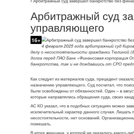
Арбитражный суд завершил банкротство без фин
Арбитражный суд за
управляющего
16+
4 февраля 2025 года арбитражный суд Киров
делу о несостоятельности гражданки Тюлиной (д
долга перед ПАО Банк «Финансовая корпорация О
банкротства, так и не дождавшись от СРО пред
Как следует из материалов суда, прецедент оказал
назначению управляющего. Суд посчитал, что поис
были освобождены от обязанностей. Один – в август
которые направлялись обращения суда, своих канди
АС КО указал, что в подобных ситуациях можно за
исключительный характер данного случая. Лишать п
несостоятельности, нет оснований. Организационн
помешать.
В итоге женщина, у которой не оказалось какого-ли