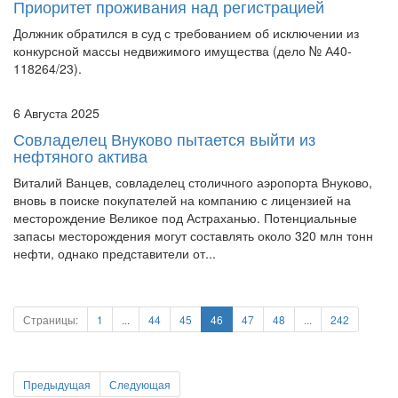
Приоритет проживания над регистрацией
Должник обратился в суд с требованием об исключении из
конкурсной массы недвижимого имущества (дело № А40-
118264/23).
6 Августа 2025
Совладелец Внуково пытается выйти из
нефтяного актива
Виталий Ванцев, совладелец столичного аэропорта Внуково,
вновь в поиске покупателей на компанию с лицензией на
месторождение Великое под Астраханью. Потенциальные
запасы месторождения могут составлять около 320 млн тонн
нефти, однако представители от...
Страницы:
1
...
44
45
46
47
48
...
242
Предыдущая
Следующая