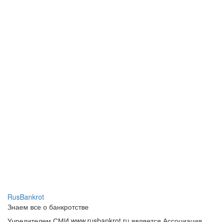
RusBankrot
Знаем все о банкротстве
Учредителем СМИ www.rusbankrot.ru является Ассоциация