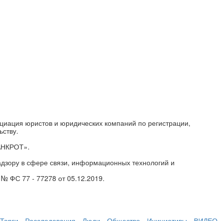
циация юристов и юридических компаний по регистрации,
ьству.
АНКРОТ».
дзору в сфере связи, информационных технологий и
№ ФС 77 - 77278 от 05.12.2019.
Торги
Расследования
Люди
Общество
Инициативы
ВИДЕО