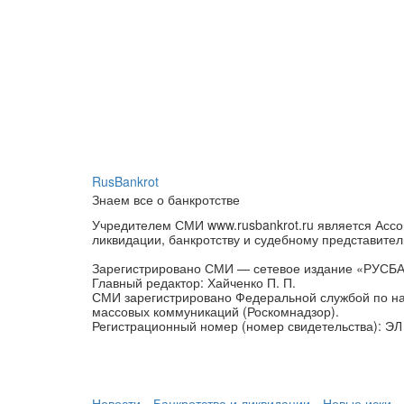
RusBankrot
Знаем все о банкротстве
Учредителем СМИ www.rusbankrot.ru является Ассо
ликвидации, банкротству и судебному представител
Зарегистрировано СМИ — сетевое издание «РУСБ
Главный редактор: Хайченко П. П.
СМИ зарегистрировано Федеральной службой по на
массовых коммуникаций (Роскомнадзор).
Регистрационный номер (номер свидетельства): ЭЛ 
Новости
Банкротства и ликвидации
Новые иски