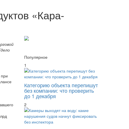
дуктов «Кара-
орговой
(дело
Популярное
1
 при
алансе
Категорию объекта перепишут
без компании: что проверить
до 1 декабря
вавшего
2
млрд