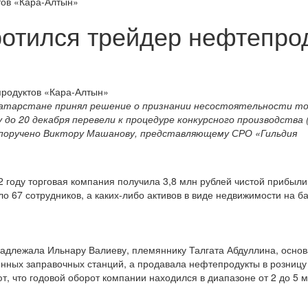
тов «Кара-Алтын»
ротился трейдер нефтепро
 Татарстане принял решение о признании несостоятельности т
до 20 декабря перевели к процедуре конкурсного производства 
д поручено Виктору Машанову, представляющему СРО «Гильдия
2 году торговая компания получила 3,8 млн рублей чистой прибыли
ло 67 сотрудников, а каких-либо активов в виде недвижимости на б
надлежала Ильнару Валиеву, племяннику Талгата Абдуллина, осно
нных заправочных станций, а продавала нефтепродукты в розницу
, что годовой оборот компании находился в диапазоне от 2 до 5 