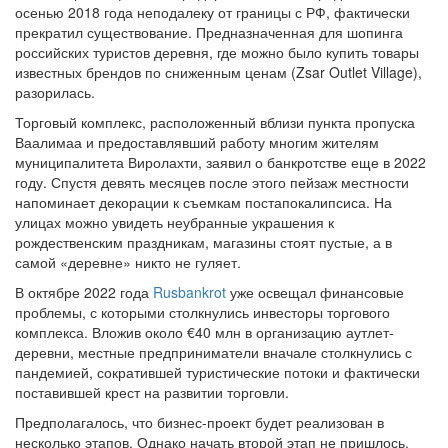
осенью 2018 года неподалеку от границы с РФ, фактически
прекратил существование. Предназначенная для шопинга
российских туристов деревня, где можно было купить товары
известных брендов по сниженным ценам (Zsar Outlet Village),
разорилась.
Торговый комплекс, расположенный вблизи пункта пропуска
Ваалимаа и предоставлявший работу многим жителям
муниципалитета Виролахти, заявил о банкротстве еще в 2022
году. Спустя девять месяцев после этого пейзаж местности
напоминает декорации к съемкам постапокалипсиса. На
улицах можно увидеть неубранные украшения к
рождественским праздникам, магазины стоят пустые, а в
самой «деревне» никто не гуляет.
В октябре 2022 года
Rusbankrot
уже освещал финансовые
проблемы, с которыми столкнулись инвесторы торгового
комплекса. Вложив около €40 млн в организацию аутлет-
деревни, местные предприниматели вначале столкнулись с
пандемией, сократившей туристические потоки и фактически
поставившей крест на развитии торговли.
Предполагалось, что бизнес-проект будет реализован в
несколько этапов. Однако начать второй этап не пришлось.