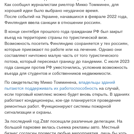
Как сообщил журналистам риелтор Микко Томминен, для
хорошей идеи было выбрано неудачное время.
После событий на Украине, начавшихся в феврале 2022 года,
Финляндия ввела санкции в отношении россиян.
В конце сентября прошлого года гражданам РФ был закрыт
въезд на территорию страны по туристической визе.
Возможность посетить Финляндию сохраняется у тех россиян,
которые приезжают по работе или на лечение. Однако они
составляют ничтожно малую часть от того туристического
потока, который пересекал границу до пандемии. С июля 2023
года санкции против РФ ужесточились, усложнив возможность
въезда для студентов и собственников недвижимости.
По свидетельству Микко Томминена,
владельцы зданий
пытаются поддерживать их работоспособность
на случай,
если торговый комплекс можно будет вновь открыть. В зданиях
работают кондиционеры, кое-где планируется проведение
ремонтных работ. Функционируют системы пожарной
сигнализации и охраны.
За последний год Zsar посещали различные делегации. На
большой парковке велась съемка рекламы авто. Местный
бизнес согласен провести любые мероприятия, лишь бы хоть