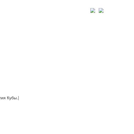
тия Кубы.
|