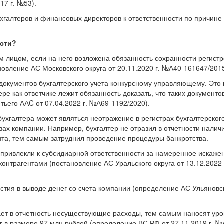
17 г. №53).
хгалтеров и финансовых директоров к ответственности по причине
ости?
м лицом, если на него возложена обязанность сохранности регистр
новление АС Московского округа от 20.11.2020 г. №А40-161647/2015
 документов бухгалтерского учета конкурсному управляющему. Это
ере как ответчике лежит обязанность доказать, что таких документов
ьего ААC от 07.04.2022 г. №А69-1192/2020).
ухгалтера может являться неотражение в регистрах бухгалтерског
вах компании. Например, бухгалтер не отразил в отчетности налич
ента, тем самым затруднил проведение процедуры банкротства.
о привлекли к субсидиарной ответственности за намеренное искаже
контрагентами (постановление АС Уральского округа от 13.12.2022 
астия в выводе денег со счета компании (определение АС Ульяновс
ает в отчетность несуществующие расходы, тем самым наносят уро
г в размере 97 млн рублей (определение ВС РФ от 27.11.2019 г. №