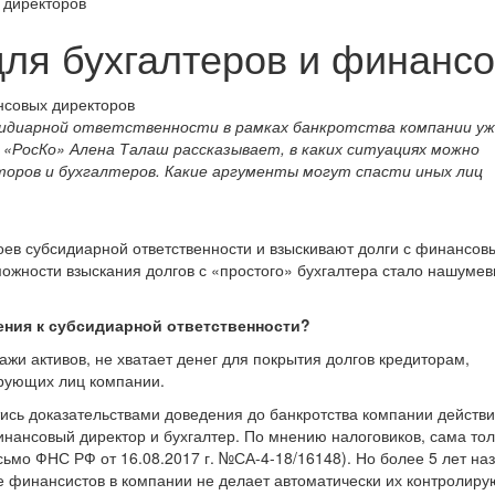
 директоров
для бухгалтеров и финанс
бсидиарной ответственности в рамках банкротства компании у
«РосКо» Алена Талаш рассказывает, в каких ситуациях можно
торов и бухгалтеров. Какие аргументы могут спасти иных лиц
ев субсидиарной ответственности и взыскивают долги с финансов
можности взыскания долгов с «простого» бухгалтера стало нашуме
ния к субсидиарной ответственности?
ажи активов, не хватает денег для покрытия долгов кредиторам,
ирующих лиц компании.
стись доказательствами доведения до банкротства компании действ
инансовый директор и бухгалтер. По мнению налоговиков, сама тол
ьмо ФНС РФ от 16.08.2017 г. №СА-4-18/16148). Но более 5 лет на
ие финансистов в компании не делает автоматически их контроли