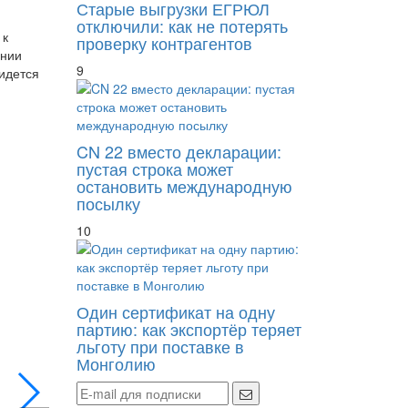
Старые выгрузки ЕГРЮЛ
отключили: как не потерять
 к
проверку контрагентов
ании
9
идется
CN 22 вместо декларации:
пустая строка может
остановить международную
посылку
10
Один сертификат на одну
Осужденного экс-депутата банкротит шури
партию: как экспортёр теряет
льготу при поставке в
Монголию