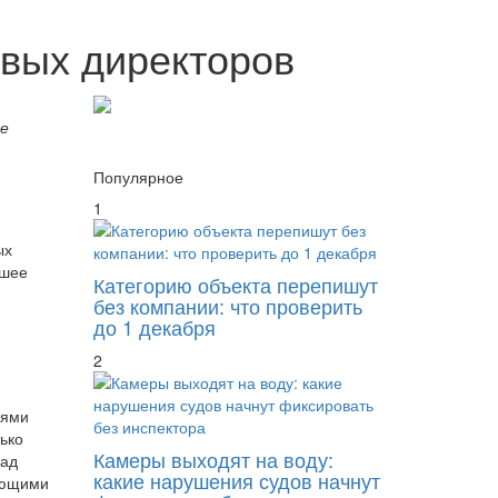
овых директоров
же
Популярное
1
ых
вшее
Категорию объекта перепишут
без компании: что проверить
до 1 декабря
2
иями
ько
Камеры выходят на воду:
зад
какие нарушения судов начнут
рующими