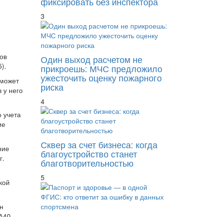
фиксировать без инспектора
3
ов
Один выход расчетом не
).
прикроешь: МЧС предложило
ужесточить оценку пожарного
 может
риска
 у него
4
о учета
ие
Сквер за счет бизнеса: когда
ние
благоустройство станет
г.
благотворительностью
5
кой
н
А40-