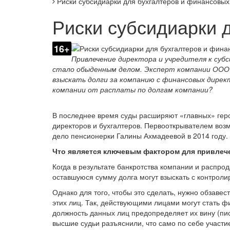
Риски субсидиарки для бухгалтеров и финансовых
Риски субсидиарки 
16+
Привлечение директора и учредителя к су
стало обыденным делом. Эксперт компании ООО 
взыскать долги за компанию с финансовых дирек
компании от расплаты по долгам компании?
В последнее время суды расширяют «главных» геро
директоров и бухгалтеров. Первооткрывателем воз
дело пенсионерки Галины Ахмадеевой в 2014 году.
Что является ключевым фактором для привлече
Когда в результате банкротства компании и распрод
оставшуюся сумму долга могут взыскать с контрол
Однако для того, чтобы это сделать, нужно обзаве
этих лиц. Так, действующими лицами могут стать ф
должность данных лиц предопределяет их вину (пис
высшие судьи разъяснили, что само по себе участ