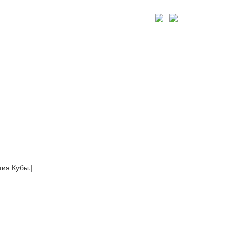
тия Кубы.
|