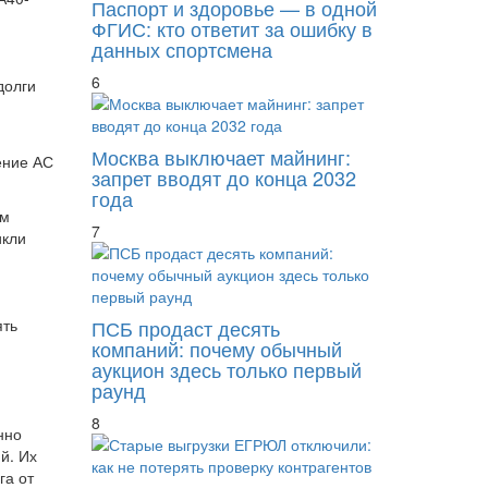
Паспорт и здоровье — в одной
ФГИС: кто ответит за ошибку в
данных спортсмена
6
долги
Москва выключает майнинг:
ение АС
запрет вводят до конца 2032
года
им
7
икли
ять
ПСБ продаст десять
компаний: почему обычный
аукцион здесь только первый
раунд
8
нно
й. Их
га от