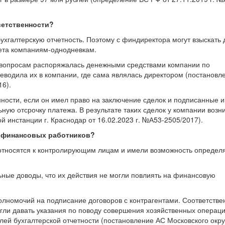
ветственности?
бухгалтерскую отчетность. Поэтому с финдиректора могут взыскать 
чета компаниям-однодневкам.
 вопросам распоряжалась денежными средствами компании по
еводила их в компании, где сама являлась директором (постановл
16).
нности, если он имел право на заключение сделок и подписанные 
ую отсрочку платежа. В результате таких сделок у компании возн
 инстанции г. Краснодар от 16.02.2023 г. №А53-2505/2017).
я финансовых работников?
р относятся к контролирующим лицам и имели возможность определ
ные доводы, что их действия не могли повлиять на финансовую
олномочий на подписание договоров с контрагентами. Соответстве
гли давать указания по поводу совершения хозяйственных операци
лей бухгалтерской отчетности (постановление АС Московского окру