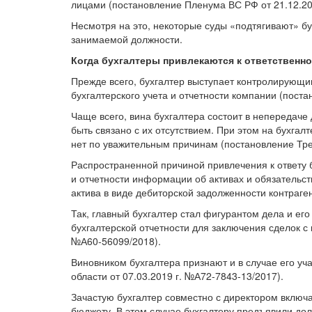
лицами (постановление Пленума ВС РФ от 21.12.20
Несмотря на это, некоторые суды «подтягивают» бу
занимаемой должности.
Когда бухгалтеры привлекаются к ответственн
Прежде всего, бухгалтер выступает контролирующи
бухгалтерского учета и отчетности компании (поста
Чаще всего, вина бухгалтера состоит в непередаче
быть связано с их отсутствием. При этом на бухгалт
нет по уважительным причинам (постановление Трет
Распространенной причиной привлечения к ответу б
и отчетности информации об активах и обязательст
актива в виде дебиторской задолженности контраг
Так, главный бухгалтер стал фигурантом дела и ег
бухгалтерской отчетности для заключения сделок с 
№А60-56099/2018).
Виновником бухгалтера признают и в случае его уч
области от 07.03.2019 г. №А72-7843-13/2017).
Зачастую бухгалтер совместно с директором включ
бюджету. В этом случае бухгалтеру предъявили дол