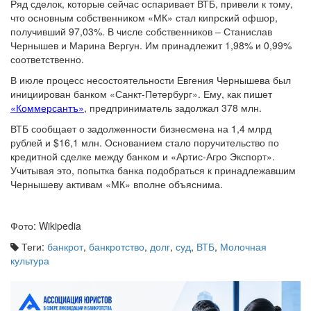
Ряд сделок, которые сейчас оспаривает ВТБ, привели к тому,
что основным собственником «МК» стал кипрский офшор,
получивший 97,03%. В числе собственников – Станислав
Чернышев и Марина Вергун. Им принадлежит 1,98% и 0,99%
соответственно.
В июле процесс несостоятельности Евгения Чернышева был
инициирован банком «Санкт-Петербург». Ему, как пишет
«Коммерсантъ»
, предприниматель задолжал 378 млн.
ВТБ сообщает о задолженности бизнесмена на 1,4 млрд
рублей и $16,1 млн. Основанием стало поручительство по
кредитной сделке между банком и «Артис-Агро Экспорт».
Учитывая это, попытка банка подобраться к принадлежавшим
Чернышеву активам «МК» вполне объяснима.
Фото: Wikipedia
Теги:
банкрот
,
банкротство
,
долг
,
суд
,
ВТБ
,
Молочная
культура