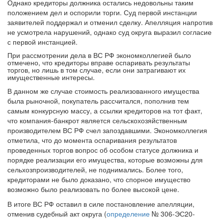
Однако кредиторы должника остались недовольны таким
положением дел и оспорили торги. Суд первой инстанции
заявителей поддержал и отменил сделку. Апелляция напротив
не усмотрела нарушений, однако суд округа выразил согласие
с первой инстанцией.
При рассмотрении дела в ВС РФ экономколлегией было
отмечено, что кредиторы вправе оспаривать результаты
торгов, но лишь в том случае, если они затрагивают их
имущественные интересы.
В данном же случае стоимость реализованного имущества
была рыночной, покупатель рассчитался, пополнив тем
самым конкурсную массу, а ссылки кредиторов на тот факт,
что компания-банкрот является сельскохозяйственным
производителем ВС РФ счел запоздавшими. Экономколлегия
отметила, что до момента оспаривания результатов
проведенных торгов вопрос об особом статусе должника и
порядке реализации его имущества, которые возможны для
сельхозпроизводителей, не поднимались. Более того,
кредиторами не было доказано, что спорное имущество
возможно было реализовать по более высокой цене.
В итоге ВС РФ оставил в силе постановление апелляции,
отменив судебный акт округа (
определение
№ 306-ЭС20-