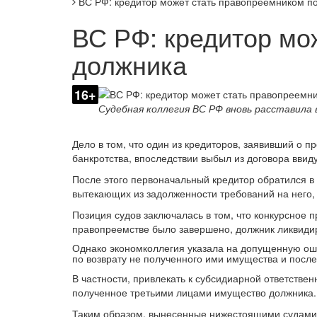
ВС РФ: кредитор может стать правопреемником п
ВС РФ: кредитор мо
должника
16+
Судебная коллегия ВС РФ вновь расставила 
Дело в том, что один из кредиторов, заявивший о
банкротства, впоследствии выбыл из договора вви
После этого первоначальный кредитор обратился в
вытекающих из задолженности требований на него, 
Позиция судов заключалась в том, что конкурсное 
правопреемстве было завершено, должник ликвидир
Однако экономколлегия указала на допущенную оши
по возврату не полученного ими имущества и после
В частности, привлекать к субсидиарной ответстве
полученное третьими лицами имущество должника.
Таким образом, вынесенные нижестоящими судами