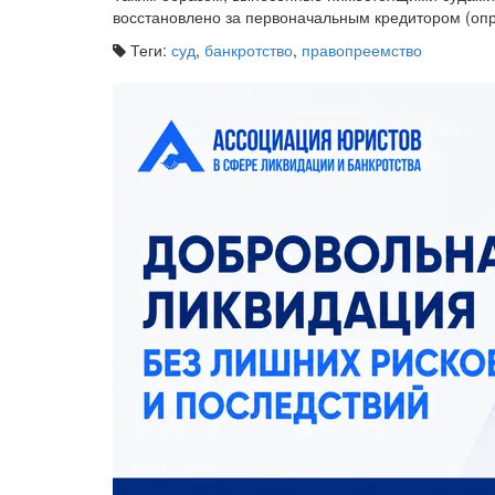
восстановлено за первоначальным кредитором (опр
Теги:
суд
,
банкротство
,
правопреемство