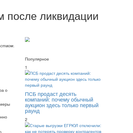
м после ликвидации
мством.
Популярное
1
ра о
ПСБ продаст десять
компаний: почему обычный
 меры
аукцион здесь только первый
раунд
онно
2
о