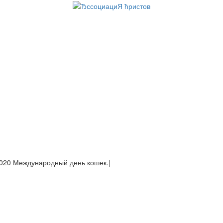
020 Международ
|