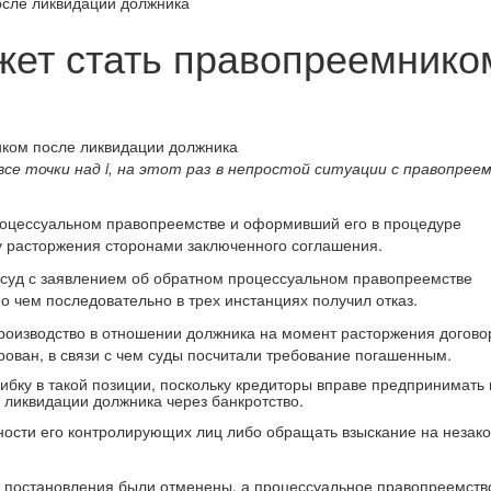
осле ликвидации должника
жет стать правопреемнико
все точки над i, на этот раз в непростой ситуации с правопрее
 процессуальном правопреемстве и оформивший его в процедуре
ду расторжения сторонами заключенного соглашения.
 суд с заявлением об обратном процессуальном правопреемстве
о чем последовательно в трех инстанциях получил отказ.
производство в отношении должника на момент расторжения догово
ован, в связи с чем суды посчитали требование погашенным.
бку в такой позиции, поскольку кредиторы вправе предпринимать
 ликвидации должника через банкротство.
нности его контролирующих лиц либо обращать взыскание на незак
 постановления были отменены, а процессуальное правопреемств