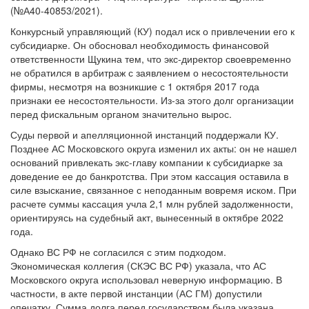
Конкурсный управляющий (КУ) подал иск о привлечении его к
субсидиарке. Он обосновал необходимость финансовой
ответственности Щукина тем, что экс-директор своевременно
не обратился в арбитраж с заявлением о несостоятельности
фирмы, несмотря на возникшие с 1 октября 2017 года
признаки ее несостоятельности. Из-за этого долг организации
перед фискальным органом значительно вырос.
Суды первой и апелляционной инстанций поддержали КУ.
Позднее АС Московского округа изменил их акты: он не нашел
оснований привлекать экс-главу компании к субсидиарке за
доведение ее до банкротства. При этом кассация оставила в
силе взыскание, связанное с неподанным вовремя иском. При
расчете суммы кассация учла 2,1 млн рублей задолженности,
ориентируясь на судебный акт, вынесенный в октябре 2022
года.
Однако ВС РФ не согласился с этим подходом.
Экономическая коллегия (СКЭС ВС РФ) указала, что АС
Московского округа использовал неверную информацию. В
частности, в акте первой инстанции (АС ГМ) допустили
опечатку. Сумма долга перед государством была указана
неверно. Позже ее уменьшили в результате исправления.