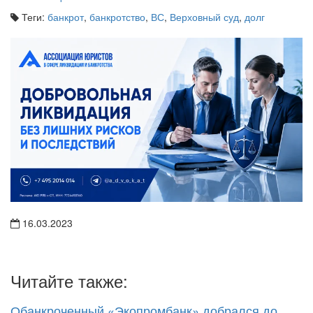
Теги:
банкрот
,
банкротство
,
ВС
,
Верховный суд
,
долг
16.03.2023
Читайте также:
Обанкроченный «Экопромбанк» добрался до
условно осужденного Игоря Куйды