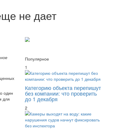
еще не дает
сное
Популярное
1
ущенных
Категорию объекта перепишут
без компании: что проверить
то один
до 1 декабря
м для
2