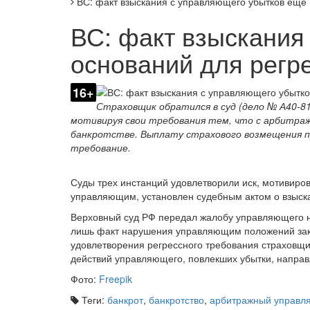
ВС: факт взыскания с управляющего убытков еще 
ВС: факт взыскания
оснований для регр
16+
Страховщик обратился в суд (дело № А40-81
мотивируя свои требования тем, что с арбитраж
банкротстве. Выплату страхового возмещения пр
требование.
Суды трех инстанций удовлетворили иск, мотивир
управляющим, установлен судебным актом о взыска
Верховный суд РФ передал жалобу управляющего на
лишь факт нарушения управляющим положений зако
удовлетворения регрессного требования страховщ
действий управляющего, повлекших убытки, направ
Фото:
Freepik
Теги:
банкрот
,
банкротство
,
арбитражный управ