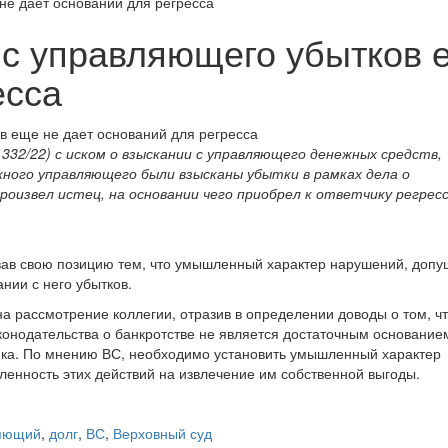
не дает оснований для регресса
 с управляющего убытков 
есса
332/22) с иском о взыскании с управляющего денежных средств,
ного управляющего были взысканы убытки в рамках дела о
оизвел истец, на основании чего приобрел к ответчику регрес
овав свою позицию тем, что умышленный характер нарушений, доп
нии с него убытков.
 рассмотрение коллегии, отразив в определении доводы о том, ч
нодательства о банкротстве не является достаточным основание
ика. По мнению ВС, необходимо установить умышленный характер
ленность этих действий на извлечение им собственной выгоды.
ляющий
,
долг
,
ВС
,
Верховный суд