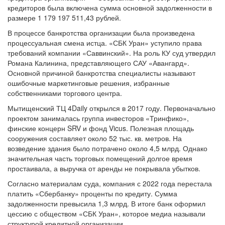
кредитора организации – «Сбербанка». В реестр требований
кредиторов была включена сумма основной задолженности в
размере 1 179 197 511,43 рублей.
В процессе банкротства организации была произведена
процессуальная смена истца. «СБК Уран» уступило права
требований компании «Саввинский». На роль КУ суд утвердил
Романа Калинина, представляющего САУ «Авангард».
Основной причиной банкротства специалисты называют
ошибочные маркетинговые решения, избранные
собственниками торгового центра.
Мытищенский ТЦ 4Daily открылся в 2017 году. Первоначально
проектом занималась группа инвесторов «Тринфико»,
финские концерн SRV и фонд Vicus. Полезная площадь
сооружения составляет около 52 тыс. кв. метров. На
возведение здания было потрачено около 4,5 млрд. Однако
значительная часть торговых помещений долгое время
простаивала, а выручка от аренды не покрывала убытков.
Согласно материалам суда, компания с 2022 года перестала
платить «Сбербанку» проценты по кредиту. Сумма
задолженности превысила 1,3 млрд. В итоге банк оформил
цессию с обществом «СБК Уран», которое медиа называли