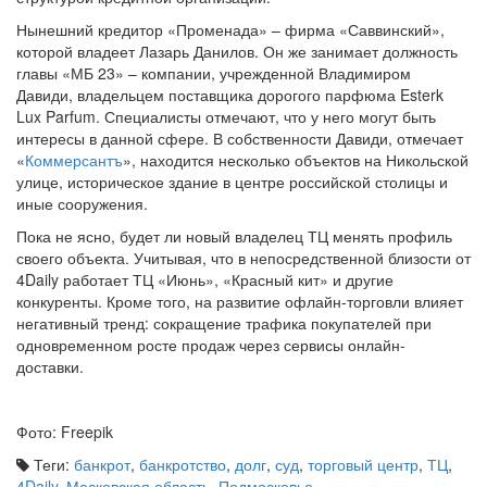
структурой кредитной организации.
Нынешний кредитор «Променада» – фирма «Саввинский»,
которой владеет Лазарь Данилов. Он же занимает должность
главы «МБ 23» – компании, учрежденной Владимиром
Давиди, владельцем поставщика дорогого парфюма Esterk
Lux Parfum. Специалисты отмечают, что у него могут быть
интересы в данной сфере. В собственности Давиди, отмечает
«
Коммерсантъ
», находится несколько объектов на Никольской
улице, историческое здание в центре российской столицы и
иные сооружения.
Пока не ясно, будет ли новый владелец ТЦ менять профиль
своего объекта. Учитывая, что в непосредственной близости от
4Daily работает ТЦ «Июнь», «Красный кит» и другие
конкуренты. Кроме того, на развитие офлайн-торговли влияет
негативный тренд: сокращение трафика покупателей при
одновременном росте продаж через сервисы онлайн-
доставки.
Фото: Freepik
Теги:
банкрот
,
банкротство
,
долг
,
суд
,
торговый центр
,
ТЦ
,