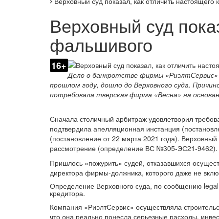
Верховный суд показал, как отличить настоящего
Верховный суд показ
фальшивого
16+
Дело о банкротстве фирмы «РиэлтСервис» 
прошлом году, дошло до Верховного суда. Причин
потребовала тверская фирма «Весна» на основан
Сначала столичный арбитраж удовлетворил требова
подтвердила апелляционная инстанция (постановле
(постановление от 22 марта 2021 года). Верховный
рассмотрение (определение ВС №305-ЭС21-9462).
Пришлось «пожурить» судей, отказавшихся осуществ
директора фирмы-должника, которого даже не включ
Определение Верховного суда, по сообщению legal
кредитора.
Компания «РиэлтСервис» осуществляла строительс
что она реально понесла серьезные расходы, инвес