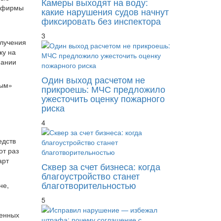
Камеры выходят на воду:
е фирмы
какие нарушения судов начнут
фиксировать без инспектора
3
олучения
ку на
пании
Один выход расчетом не
ным»
прикроешь: МЧС предложило
ужесточить оценку пожарного
риска
4
едств
от раз
арт
Сквер за счет бизнеса: когда
благоустройство станет
благотворительностью
не,
5
менных