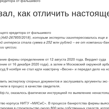
 кредитора от фальшивого
ал, как отличить настояще
(А40-267855/2018), которым эксперты заинтересовались еще в
ой интереса стала сумма в 252 млн рублей – ее от компании-ба
ии цессии.
ние фирмы определением от 12 августа 2020 года. Вердикт суда
ние от 16 декабря 2020 года), а затем и Московский окружной арб
 суд 9 ноября не стал идти навстречу «Весне» и передал дело на н
ить экспертизу спорных документов и заслушивать аргументы экс-
или в процесс в качестве свидетеля.
top.ru, оказалось фактически инструкцией по выявлению ненастоя
тво корпуса НИТУ «МИСиС». В процессе банкротства фирмы выяс
тировав в строительство около 800 млн собственных средств, кото