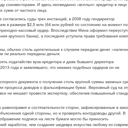
жду соинвесторами. И здесь неожиданно «всплыл» кредитор в лиц
 сумм от частного лица.
 согласились суды трех инстанций, в 2008 году гендиректор
ем в размере $2,5 млн (64 млн рублей по состоянию на момент п
приходно-кассовый ордер. Впоследствии Мина оформил переуступ
ия крупного банка), а последняя уступила права требования ком
ганы, обычно столь щепетильные к случаям передачи денег «налич
ли ли реально переданы деньги.
рять ходатайство вуза-кредитора и даже бывшего директора
013 года и заявлявшего, что никаких подобных ордеров он не
 спорного документа о получении столь крупной суммы заемных ср
ми процесса доводов о фальсификации бумаг. Верховный суд на эт
овсе не мешает провести экспертизу, обеспечив повышенный станд
 равноправия и состязательности сторон, зафиксированные в зако
бъяснения одной стороны, но и проверять контрдоводы другой. В
зображение подписи на листе бумаги могло бы приносить
кий заработок, чем создание шедевра искусства любому из совре