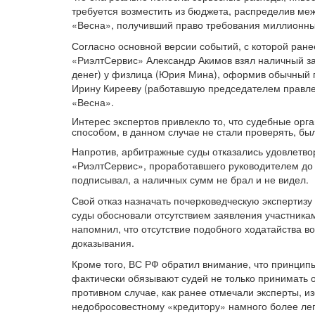
требуется возместить из бюджета, распределив ме
«Весна», получивший право требования миллионных
Согласно основной версии событий, с которой ранее
«РиэлтСервис» Александр Акимов взял наличный за
денег) у физлица (Юрия Мина), оформив обычный 
Ирину Кирееву (работавшую председателем правлен
«Весна».
Интерес экспертов привлекло то, что судебные ор
способом, в данном случае не стали проверять, бы
Напротив, арбитражные суды отказались удовлетво
«РиэлтСервис», проработавшего руководителем до 2
подписывал, а наличных сумм не брал и не видел.
Свой отказ назначать почерковедческую экспертизу
суды обосновали отсутствием заявления участника
напомнил, что отсутствие подобного ходатайства в
доказывания.
Кроме того, ВС РФ обратил внимание, что принципы
фактически обязывают судей не только принимать о
противном случае, как ранее отмечали эксперты, и
недобросовестному «кредитору» намного более лег