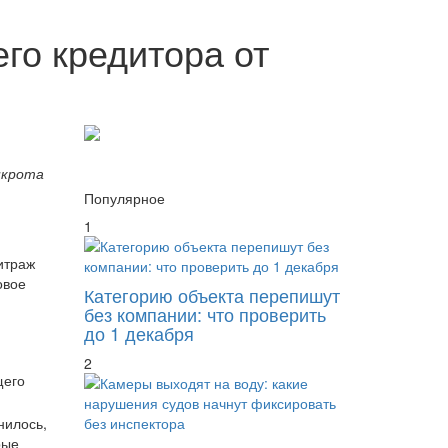
го кредитора от
нкрота
Популярное
1
итраж
овое
Категорию объекта перепишут
без компании: что проверить
до 1 декабря
2
щего
нилось,
рые