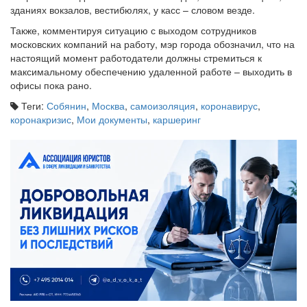
зданиях вокзалов, вестибюлях, у касс – словом везде.
Также, комментируя ситуацию с выходом сотрудников
московских компаний на работу, мэр города обозначил, что на
настоящий момент работодатели должны стремиться к
максимальному обеспечению удаленной работе – выходить в
офисы пока рано.
Теги:
Собянин
,
Москва
,
самоизоляция
,
коронавирус
,
коронакризис
,
Мои документы
,
каршеринг