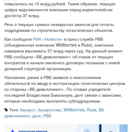
повысилась на 10 млрд рублей. Таким образом, текущая
цифра задолженности компании перед маркетплейсом
достигла 37 млрд.
Речь о текущих суммах незакрытых авансов для оплаты
подрядчикам по строительству логистических объектов.
Как сообщили
РИА «Новости»
в пресс-службе РВБ
(объединенная компания Wildberries и Russ), компания
намерена взыскивать 37 млрд через суд. На данный момент
РВБ сообщили «ВБ девелопмент» об отказе от текущих
контрактов и начали заключать договоры техзаказа с новой
дочерней структурой организации.
Напомним, ранее в РВБ заявили о неисполнении
обязательств по вводу в эксплуатацию логистических центров
со стороны «ВБ девелопмент». По словам учредителя
последней Владислава Бакальчука, долг связан с авансами,
которые необходимо выплатить субподрядчикам.
Теги:
банкрот
,
банкротство
,
Wildberries
,
Russ
,
ВБ
девелопмент
,
долг
,
РВБ