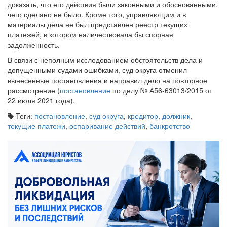
сомнения. На антикризисном менеджере лежит обязанность
доказать, что его действия были законными и обоснованными,
чего сделано не было. Кроме того, управляющим и в
материалы дела не был представлен реестр текущих
платежей, в котором наличествовала бы спорная
задолженность.
В связи с неполным исследованием обстоятельств дела и
допущенными судами ошибками, суд округа отменил
вынесенные постановления и направил дело на повторное
рассмотрение (
постановление
по делу № А56-63013/2015 от
22 июля 2021 года).
Теги:
постановление
,
суд округа
,
кредитор
,
должник
,
текущие платежи
,
оспаривание действий
,
банкротство