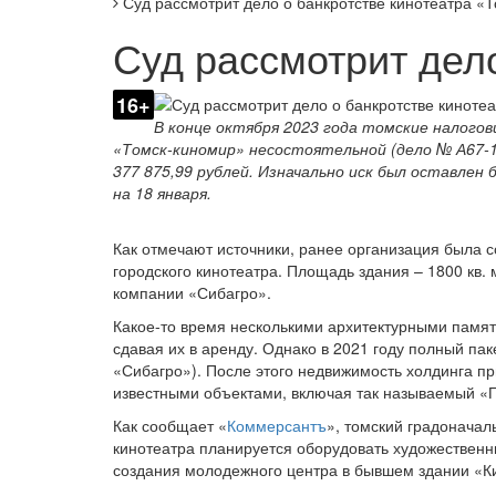
Суд рассмотрит дело о банкротстве кинотеатра «
Суд рассмотрит дел
16+
В конце октября 2023 года томские налого
«Томск-киномир» несостоятельной (дело № А67-1
377 875,99 рублей. Изначально иск был оставлен 
на 18 января.
Как отмечают источники, ранее организация была с
городского кинотеатра. Площадь здания – 1800 кв.
компании «Сибагро».
Какое-то время несколькими архитектурными памят
сдавая их в аренду. Однако в 2021 году полный па
«Сибагро»). После этого недвижимость холдинга п
известными объектами, включая так называемый «
Как сообщает «
Коммерсантъ
», томский градонача
кинотеатра планируется оборудовать художественн
создания молодежного центра в бывшем здании «К