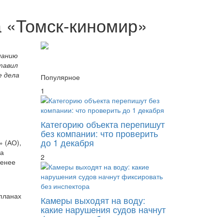
а «Томск-киномир»
панию
тавил
е дела
Популярное
1
Категорию объекта перепишут
без компании: что проверить
до 1 декабря
» (АО),
ра
2
менее
 планах
Камеры выходят на воду:
какие нарушения судов начнут