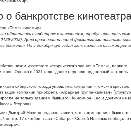
Томск-киномир»
о о банкротстве кинотеатр
вики обратились в арбитраж с заявлением, требуя признать ком
0136/2023). Долг организации перед фискальными органами сос
без движения. Но 5 декабря суд издал акт, назначив рассмотрени
обственником известного исторического здания в Томске, первого
 метров. Однако с 2021 года здание перешло под полный контроль
никами сибирского города управляла компания «Томский кристалл
кет акций компании приобрела «Аграрная группа-капитал» (структу
риросла не только зданием бывшего «Киномира», но и другими не 
Пассаж Второва».
льник Дмитрий Махиня недавно заявил, что в помещениях бывшего
ый центр. 17 октября глава «Сибагро» Сергей Ильиных сообщал о
иномира».