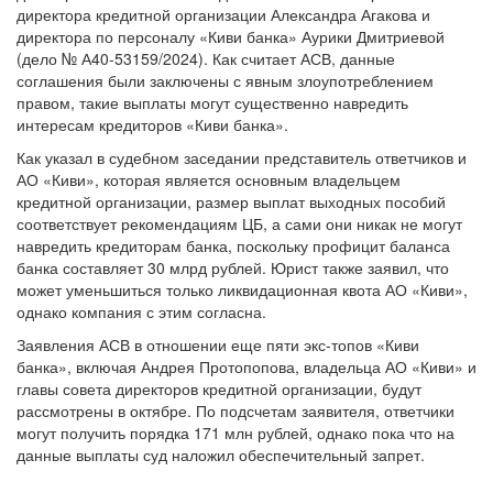
договорам о выплатах выходных пособий коммерческого
директора кредитной организации Александра Агакова и
директора по персоналу «Киви банка» Аурики Дмитриевой
(дело № А40-53159/2024). Как считает АСВ, данные
соглашения были заключены с явным злоупотреблением
правом, такие выплаты могут существенно навредить
интересам кредиторов «Киви банка».
Как указал в судебном заседании представитель ответчиков и
АО «Киви», которая является основным владельцем
кредитной организации, размер выплат выходных пособий
соответствует рекомендациям ЦБ, а сами они никак не могут
навредить кредиторам банка, поскольку профицит баланса
банка составляет 30 млрд рублей. Юрист также заявил, что
может уменьшиться только ликвидационная квота АО «Киви»,
однако компания с этим согласна.
Заявления АСВ в отношении еще пяти экс-топов «Киви
банка», включая Андрея Протопопова, владельца АО «Киви» и
главы совета директоров кредитной организации, будут
рассмотрены в октябре. По подсчетам заявителя, ответчики
могут получить порядка 171 млн рублей, однако пока что на
данные выплаты суд наложил обеспечительный запрет.