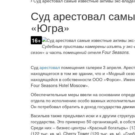
Суд арестовал самые известные активы экс-владе
Суд арестовал самы
«Югра»
16+
Судебные приставы намерены изъять у экс
сезон» и часть помещений отеля Four Seasons.
Суд
арестовал
помещения галереи 3 апреля. Аресто
находящегося в том же здании, что и «Модный сезо
находящейся в собственности ООО «Форси». Именн
Four Seasons Hotel Moscow».
Обеспечительные меры ввели на основании определ
отдела по исполнению особо важных исполнительны
Он потребовал обратить в доход государства движ
Васильев также предъявил иски и к другим структур
государства. Это примерно 50 организаций, в собст
Среди них – бизнес-центры «Красный богатырь» (13
(122 тыс. кв. м), Cherry Tower (120 тыс. кв. м), «Горб