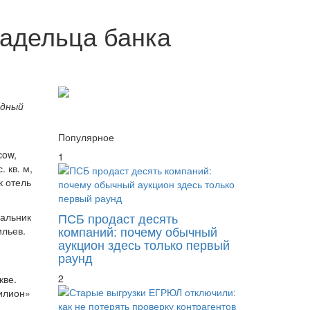
ладельца банка
одный
Популярное
cow,
1
 кв. м,
к отель
ПСБ продаст десять
чальник
компаний: почему обычный
ильев.
аукцион здесь только первый
раунд
2
кве.
Филион»