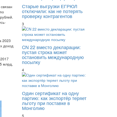
Старые выгрузки ЕГРЮЛ
 связан
отключили: как не потерять
 по
проверку контрагентов
рублей.
усь-
3
а 2023
ых доход
CN 22 вместо декларации:
пустая строка может
остановить международную
 2017
посылку
5 млрд,
4
Один сертификат на одну
партию: как экспортёр теряет
льготу при поставке в
Монголию
5