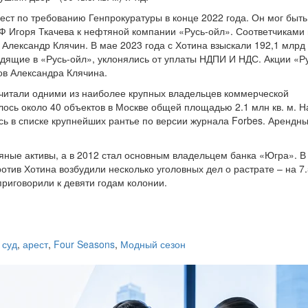
ест по требованию Генпрокуратуры в конце 2022 года. Он мог быть
Ф Игоря Ткачева к нефтяной компании «Русь-ойл». Соответчиками
Александр Клячин. В мае 2023 года с Хотина взыскали 192,1 млрд 
ходящие в «Русь-ойл», уклонялись от уплаты НДПИ И НДС. Акции «Р
вов Александра Клячина.
 считали одними из наиболее крупных владельцев коммерческой
лось около 40 объектов в Москве общей площадью 2.1 млн кв. м. Н
сь в списке крупнейших рантье по версии журнала Forbes. Арендн
яные активы, а в 2012 стал основным владельцем банка «Югра». В
отив Хотина возбудили несколько уголовных дел о растрате – на 7.
приговорили к девяти годам колонии.
,
суд
,
арест
,
Four Seasons
,
Модный сезон