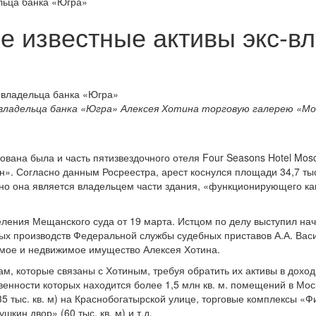
льца банка «Югра»
е известные активы экс-в
-владельца банка «Югра» Алексея Хотина торговую галерею «М
вана была и часть пятизвездочного отеля Four Seasons Hotel Mos
н». Согласно данным Росреестра, арест коснулся площади 34,7 тыс.
о она является владельцем части здания, «функционирующего ка
ения Мещанского суда от 19 марта. Истцом по делу выступил на
х производств Федеральной службы судебных приставов А.А. Вас
имое и недвижимое имущество Алексея Хотина.
ам, которые связаны с Хотиным, требуя обратить их активы в доход
венности которых находится более 1,5 млн кв. м. помещений в Мос
5 тыс. кв. м) на Краснобогатырской улице, торговые комплексы «
ушкин двор» (60 тыс. кв. м) и т.д.