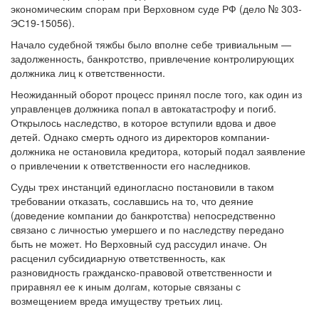
экономическим спорам при Верховном суде РФ (дело № 303-
ЭС19-15056).
Начало судебной тяжбы было вполне себе тривиальным —
задолженность, банкротство, привлечение контролирующих
должника лиц к ответственности.
Неожиданный оборот процесс принял после того, как один из
управленцев должника попал в автокатастрофу и погиб.
Открылось наследство, в которое вступили вдова и двое
детей. Однако смерть одного из директоров компании-
должника не остановила кредитора, который подал заявление
о привлечении к ответственности его наследников.
Суды трех инстанций единогласно постановили в таком
требовании отказать, сославшись на то, что деяние
(доведение компании до банкротства) непосредственно
связано с личностью умершего и по наследству передано
быть не может. Но Верховный суд рассудил иначе. Он
расценил субсидиарную ответственность, как
разновидность гражданско-правовой ответственности и
приравнял ее к иным долгам, которые связаны с
возмещением вреда имуществу третьих лиц.