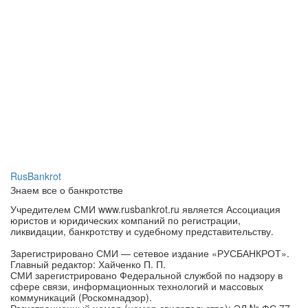
RusBankrot
Знаем все о банкротстве
Учредителем СМИ www.rusbankrot.ru является Ассоциация
юристов и юридических компаний по регистрации,
ликвидации, банкротству и судебному представительству.
Зарегистрировано СМИ — сетевое издание «РУСБАНКРОТ».
Главный редактор: Хайченко П. П.
СМИ зарегистрировано Федеральной службой по надзору в
сфере связи, информационных технологий и массовых
коммуникаций (Роскомнадзор).
Регистрационный номер (номер свидетельства): ЭЛ № ФС 77 -
77278 от 05.12.2019.