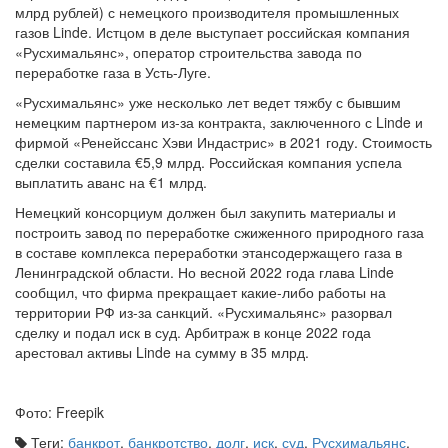
газов Linde. Истцом в деле выступает российская компания
«Русхимальянс», оператор строительства завода по
переработке газа в Усть-Луге.
«Русхимальянс» уже несколько лет ведет тяжбу с бывшим
немецким партнером из-за контракта, заключенного с Linde и
фирмой «Ренейссанс Хэви Индастрис» в 2021 году. Стоимость
сделки составила €5,9 млрд. Российская компания успела
выплатить аванс на €1 млрд.
Немецкий консорциум должен был закупить материалы и
построить завод по переработке сжиженного природного газа
в составе комплекса переработки этансодержащего газа в
Ленинградской области. Но весной 2022 года глава Linde
сообщил, что фирма прекращает какие-либо работы на
территории РФ из-за санкций. «Русхимальянс» разорвал
сделку и подал иск в суд. Арбитраж в конце 2022 года
арестовал активы Linde на сумму в 35 млрд.
Фото: Freepik
Теги:
банкрот
,
банкротство
,
долг
,
иск
,
суд
,
Русхимальянс
,
Linde
,
санкции