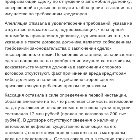
совершенной с целью не допустить обращения взыскания на
имущество по требованиям кредиторов.
Апелляция отказала в удовлетворении требований, указав на
отсутствие доказательств, подтверждающих, что спорный
автомобиль принадлежал должнику; суд исходил из того, что
указание в тексте договора должника является соблюдением
требований законодательства о заключении сделок
несовершеннолетними. По мнению инстанции, оспариваемая
сделка направлена на приобретение имущества ответчиком,
доказательств участия должника в заключении спорного
договора отсутствуют, факт причинения вреда кредиторам
либо должнику и наличие в действиях сторон сделки
признаков злоупотребления правом не доказаны.
Кассация оставила в силе определение первой инстанции,
обратив внимание на то, что рыночная стоимость автомобиля
на дату заключения оспариваемого договора купли-продажи
составляла 17 млн рублей (продан по договору за 200 тыс.
рублей). В договоре отсутствуют сведения о наличии у
автомобиля дефектов, существенно влияющих на его
стоимость; соответствующие доказательства в материалы
дела не представлены. Сделка совершена в течение трех лет
до даты принятия заявления о признании должника