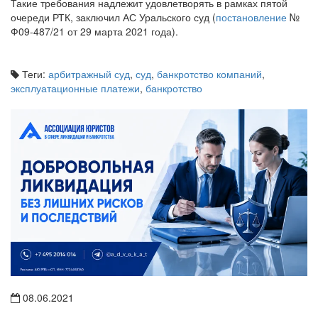
Такие требования надлежит удовлетворять в рамках пятой
очереди РТК, заключил АС Уральского суд (
постановление
№
Ф09-487/21 от 29 марта 2021 года).
Теги:
арбитражный суд
,
суд
,
банкротство компаний
,
эксплуатационные платежи
,
банкротство
08.06.2021