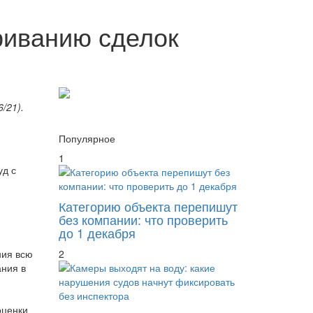
риванию сделок
/21).
Популярное
1
уд с
Категорию объекта перепишут
без компании: что проверить
до 1 декабря
ния всю
2
ания в
оценки