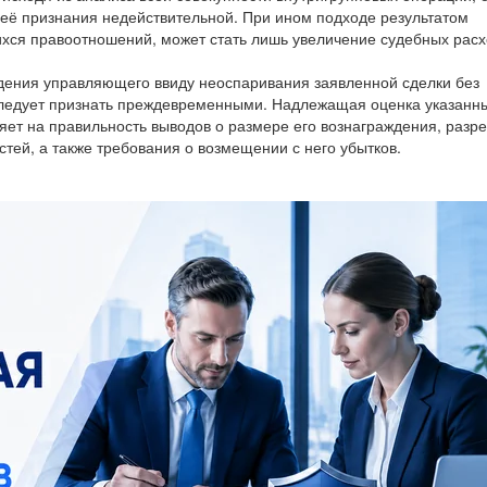
 её признания недействительной. При ином подходе результатом
хся правоотношений, может стать лишь увеличение судебных расх
дения управляющего ввиду неоспаривания заявленной сделки без
следует признать преждевременными. Надлежащая оценка указанн
ет на правильность выводов о размере его вознаграждения, разр
стей, а также требования о возмещении с него убытков.