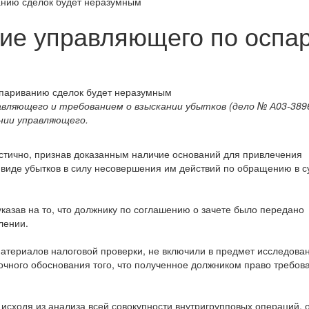
анию сделок будет неразумным
вие управляющего по оспа
авляющего и требованием о взыскании убытков (дело № А03-3896
нии управляющего.
стично, признав доказанным наличие оснований для привлечения
в виде убытков в силу несовершения им действий по обращению в с
казав на то, что должнику по соглашению о зачете было передано
лении.
атериалов налоговой проверки, не включили в предмет исследова
очного обоснования того, что полученное должником право требов
исходя из анализа всей совокупности внутригрупповых операций, 