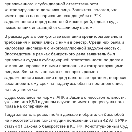
привлеченного к субсидиарной ответственности
контролирующего должника лица. Заявитель полагал, что
имеет право на оспаривание находящейся в РТК
задолженности перед налоговой инспекцией, однако суды
нижестоящих инстанций отказали ему в этом.
В рамках дела о банкротстве компании кредиторы заявляли
требования и включались с ними в реестр. Среди них была и
налоговая инспекция с многомиллионной задолженностью.
Впоследствии в рамках банкротного дела заявитель был
привлечен судом к субсидиарной ответственности по долгам
компании наравне с иными признанными контролирующими
лицами. Заявитель попытался оспорить размер
задолженности компании перед налоговым органом, попросив
восстановить ему срок на подачу жалобы на постановление,
но получил отказ.
Суды, ссылаясь на нормы АПК и Закона о несостоятельности,
указали, что КДЛ в данном случае не имеет процессуального
права на оспаривание.
Тогда заявитель решил пойти дальше и обратился c жалобой
на несоответствие Конституции положений статьи 42 АПК РФ и
статьи 31 Закона о банкротстве в КС РФ. Конституционный Суд
в свою очередь детально заявление рассмотрел и пришел к