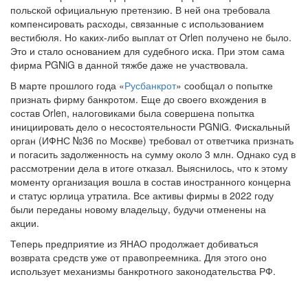
польской официальную претензию. В ней она требовала
компенсировать расходы, связанные с использованием
вестибюля. Но каких-либо выплат от Orlen получено не было.
Это и стало основанием для судебного иска. При этом сама
фирма PGNiG в данной тяжбе даже не участвовала.
В марте прошлого года «
Русбанкрот
» сообщал о попытке
признать фирму банкротом. Еще до своего вхождения в
состав Orlen, налоговиками была совершена попытка
инициировать дело о несостоятельности PGNiG. Фискальный
орган (ИФНС №36 по Москве) требовал от ответчика признать
и погасить задолженность на сумму около 3 млн. Однако суд в
рассмотрении дела в итоге отказал. Выяснилось, что к этому
моменту организация вошла в состав иностранного концерна
и статус юрлица утратила. Все активы фирмы в 2022 году
были переданы новому владельцу, будучи отменены на
акции.
Теперь предприятие из ЯНАО продолжает добиваться
возврата средств уже от правопреемника. Для этого оно
использует механизмы банкротного законодательства РФ.