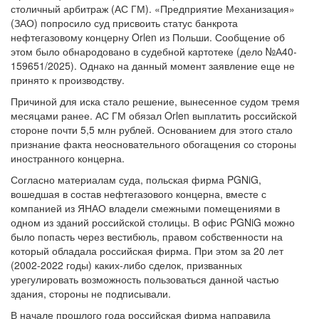
столичный арбитраж (АС ГМ). «Предприятие Механизация»
(ЗАО) попросило суд присвоить статус банкрота
нефтегазовому концерну Orlen из Польши. Сообщение об
этом было обнародовано в судебной картотеке (дело №А40-
159651/2025). Однако на данный момент заявление еще не
принято к производству.
Причиной для иска стало решение, вынесенное судом тремя
месяцами ранее. АС ГМ обязал Orlen выплатить российской
стороне почти 5,5 млн рублей. Основанием для этого стало
признание факта неосновательного обогащения со стороны
иностранного концерна.
Согласно материалам суда, польская фирма PGNiG,
вошедшая в состав нефтегазового концерна, вместе с
компанией из ЯНАО владели смежными помещениями в
одном из зданий российской столицы. В офис PGNiG можно
было попасть через вестибюль, правом собственности на
который обладала российская фирма. При этом за 20 лет
(2002-2022 годы) каких-либо сделок, призванных
урегулировать возможность пользоваться данной частью
здания, стороны не подписывали.
В начале прошлого года российская фирма направила