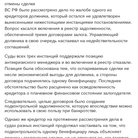
ВС РФ было рассмотрено дело по жалобе одного из
кредиторов должника, который остался не удовлетворен
вынесенными нижестоящими инстанциями постановлениями.
Вопрос касался включения в реестр задолженности,
обеспеченной тремя договорами залога. Управляющий
должника в свою очередь настаивал на недействительности
соглашений.
Суды всех трех инстанций поддержали позицию
антикризисного менеджера и во включении в реестр отказали.
Позиция была обоснована тем, что оспариваемые сделки не
несли экономической выгоды для должника, а стороны
договора подчинялись одному бенефициару. Последнее
обстоятельство было расценено как осведомленность
кредитора о плачевном финансовом состоянии залогодателя.
Следовательно, целью договоров было создание
подконтрольной задолженности, которую впоследствии можно
использовать в свою пользу при банкротстве.
Однако же кредитор на протяжении рассмотрения дела в
судах разных инстанций продолжал настаивать на том, что
подконтрольность одному бенефициару лишь объясняет
причины заключения сделки, но не отменяет ее, как таковую.