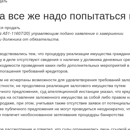
дать
 все же надо попытаться 
№ А51-11607/20) управляющим подано заявление о завершении
и должника от обязательств.
оводствовались тем, что процедуру реализации имущества граждан
у в деле отсутствуют сведения о наличии у должника денежных сре
бходимости проведения каких-либо дополнительных мероприятий в
погашения требований кредиторов.
м не исчерпаны возможности для удовлетворения требований зало
астности, не продолжена реализация залогового имущества путем
чного предложения, суд апелляционной инстанции указал, что кре
ора на оставление заложенного имущества за собой либо правом н
одаже, при этом, учитывая также отсутствие заявок от потенциал
рме публичного предложения не могут проводиться неоднократно, ч
 повлечет необоснованное затягивание процедуры банкротства
е рассмотрение и отметил, что суды ограничились лишь ссылкой н