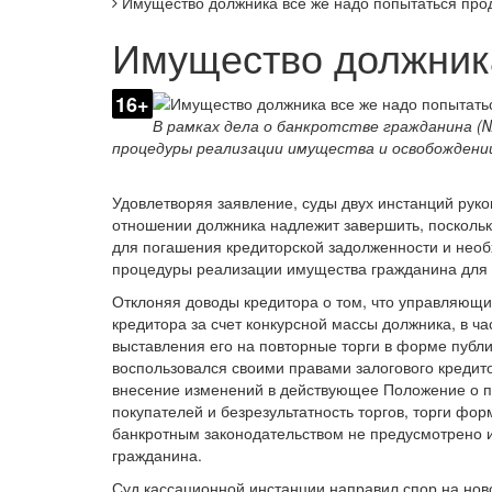
Имущество должника все же надо попытаться про
Имущество должника
16+
В рамках дела о банкротстве гражданина (
процедуры реализации имущества и освобождени
Удовлетворяя заявление, суды двух инстанций рук
отношении должника надлежит завершить, поскольк
для погашения кредиторской задолженности и нео
процедуры реализации имущества гражданина для 
Отклоняя доводы кредитора о том, что управляющи
кредитора за счет конкурсной массы должника, в ч
выставления его на повторные торги в форме публи
воспользовался своими правами залогового кредит
внесение изменений в действующее Положение о пр
покупателей и безрезультатность торгов, торги фо
банкротным законодательством не предусмотрено и
гражданина.
Суд кассационной инстанции направил спор на ново