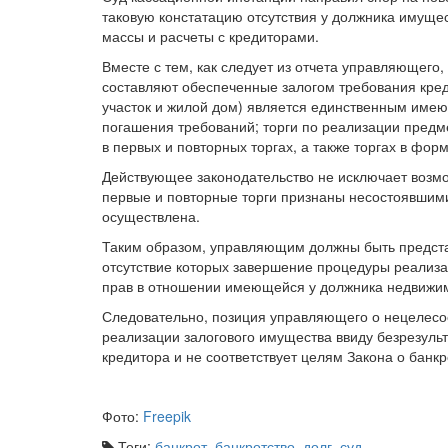
таковую констатацию отсутствия у должника имущес
массы и расчеты с кредиторами.
Вместе с тем, как следует из отчета управляющего
составляют обеспеченные залогом требования кред
участок и жилой дом) является единственным имею
погашения требований; торги по реализации предме
в первых и повторных торгах, а также торгах в фо
Действующее законодательство не исключает возм
первые и повторные торги признаны несостоявшим
осуществлена.
Таким образом, управляющим должны быть предста
отсутствие которых завершение процедуры реализа
прав в отношении имеющейся у должника недвижимо
Следовательно, позиция управляющего о нецелесо
реализации залогового имущества ввиду безрезульт
кредитора и не соответствует целям Закона о банкр
Фото:
Freepik
Теги:
банкрот
,
банкротство
,
долг
,
суд