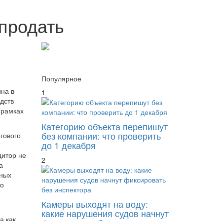
продать
Популярное
ина в
1
дств
 рамках
Категорию объекта перепишут
без компании: что проверить
гового
до 1 декабря
дитор не
2
а
ьных
то
Камеры выходят на воду:
какие нарушения судов начнут
а как