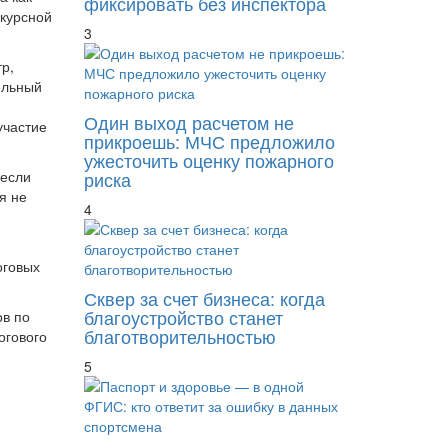
фиксировать без инспектора
нкурсной
3
р,
ельный
Один выход расчетом не
участие
прикроешь: МЧС предложило
ужесточить оценку пожарного
 если
риска
я не
4
оговых
Сквер за счет бизнеса: когда
благоустройство станет
ов по
благотворительностью
огового
5