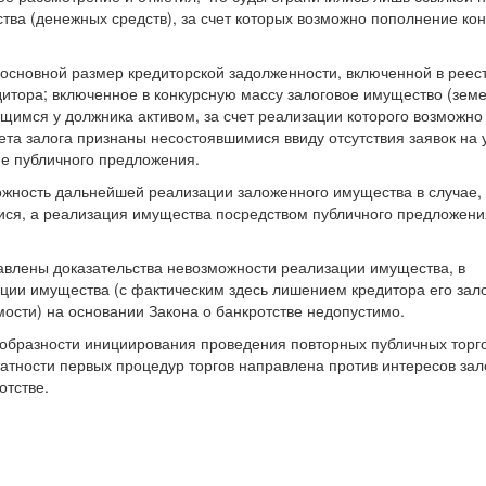
тва (денежных средств), за счет которых возможно пополнение ко
, основной размер кредиторской задолженности, включенной в реест
итора; включенное в конкурсную массу залоговое имущество (зем
щимся у должника активом, за счет реализации которого возможно
та залога признаны несостоявшимися ввиду отсутствия заявок на 
рме публичного предложения.
ожность дальнейшей реализации заложенного имущества в случае,
ися, а реализация имущества посредством публичного предложени
влены доказательства невозможности реализации имущества, в
ции имущества (с фактическим здесь лишением кредитора его зал
сти) на основании Закона о банкротстве недопустимо.
образности инициирования проведения повторных публичных торг
атности первых процедур торгов направлена против интересов зал
отстве.