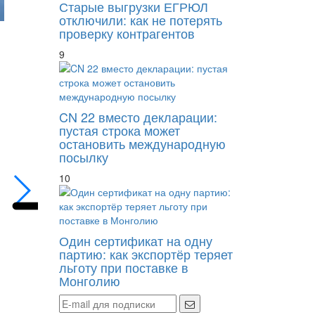
Старые выгрузки ЕГРЮЛ
отключили: как не потерять
проверку контрагентов
9
CN 22 вместо декларации:
пустая строка может
ЦБ не введет мораторий на ограничение п
остановить международную
посылку
10
Один сертификат на одну
партию: как экспортёр теряет
льготу при поставке в
Монголию