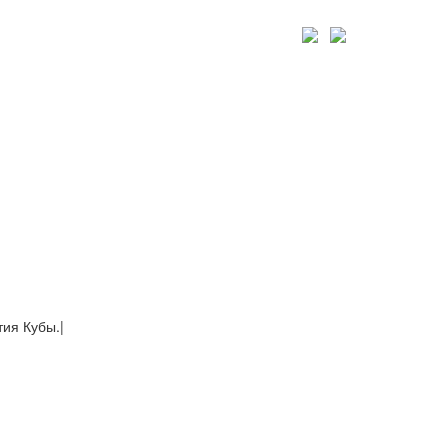
тия Кубы.
|