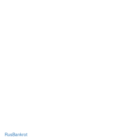
RusBankrot
Знаем все о банкротстве