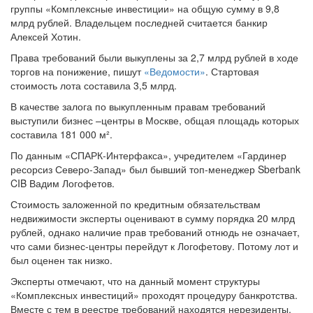
млрд рублей. Владельцем последней считается банкир
Алексей Хотин.
Права требований были выкуплены за 2,7 млрд рублей в ходе
торгов на понижение, пишут
«Ведомости»
. Стартовая
стоимость лота составила 3,5 млрд.
В качестве залога по выкупленным правам требований
выступили бизнес –центры в Москве, общая площадь которых
составила 181 000 м².
По данным «СПАРК-Интерфакса», учредителем «Гардинер
ресорсиз Северо-Запад» был бывший топ-менеджер Sberbank
CIB Вадим Логофетов.
Стоимость заложенной по кредитным обязательствам
недвижимости эксперты оценивают в сумму порядка 20 млрд
рублей, однако наличие прав требований отнюдь не означает,
что сами бизнес-центры перейдут к Логофетову. Потому лот и
был оценен так низко.
Эксперты отмечают, что на данный момент структуры
«Комплексных инвестиций» проходят процедуру банкротства.
Вместе с тем в реестре требований находятся нерезиденты,
имеющие в распоряжении значительные суммы. Этот факт