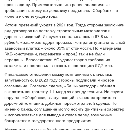
производству. Примечательно, что ранее аналогичные
требования к этому же должнику предъявлял Сбербанк – в
июне и июле текущего года.
Истоки претензий уходят в 2021 год. Тогда стороны заключили
ряд договоров на поставку строительных материалов и
дорожных изделий. Их сумма составила около 67,8 млн
рублей. «Башкиравтодор» произвел контрагенту значительный
авансовый платеж – около 85% от стоимости. Но материалы
(ЖБ-конструкции, георешетка и проч.) так и не были
переданы. Впоследствии АС удовлетворил требования
заказчика и постановил взыскать с поставщика 57,7 млн.
Финансовые отношения между компаниями отличались
запутанностью. В 2023 году стороны подписали мировое
соглашение. Согласно сделке, «Башкиравтодор» обещал
выплатить контрагенту 1,1 млрд за аренду техники. Но спустя
пару лет «Сбербанк», выступающий в качестве кредитора
дорожной компании, добился пересмотра этой сделки. По
мнению банка, соглашение могло носить фиктивный характер
и использоваться для вывода активов перед возможным
банкротством государственного предприятия.
Между тем, сама судьба «Башкиравтодора» в последние