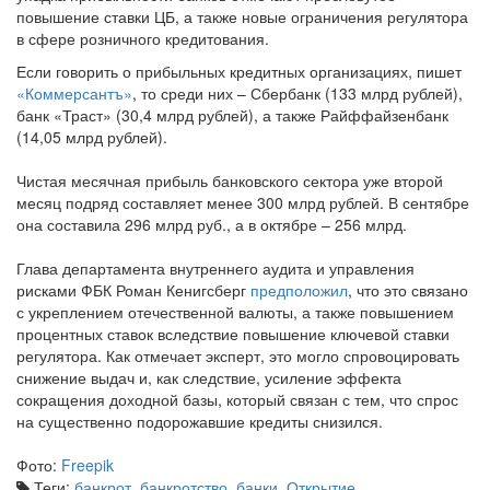
повышение ставки ЦБ, а также новые ограничения регулятора
в сфере розничного кредитования.
Если говорить о прибыльных кредитных организациях, пишет
«Коммерсантъ»
, то среди них – Сбербанк (133 млрд рублей),
банк «Траст» (30,4 млрд рублей), а также Райффайзенбанк
(14,05 млрд рублей).
Чистая месячная прибыль банковского сектора уже второй
месяц подряд составляет менее 300 млрд рублей. В сентябре
она составила 296 млрд руб., а в октябре – 256 млрд.
Глава департамента внутреннего аудита и управления
рисками ФБК Роман Кенигсберг
предположил
, что это связано
с укреплением отечественной валюты, а также повышением
процентных ставок вследствие повышение ключевой ставки
регулятора. Как отмечает эксперт, это могло спровоцировать
снижение выдач и, как следствие, усиление эффекта
сокращения доходной базы, который связан с тем, что спрос
на существенно подорожавшие кредиты снизился.
Фото:
Freepik
Теги:
банкрот
,
банкротство
,
банки
,
Открытие