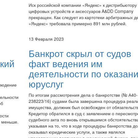
Иск российской компании «Яндекс» к дистрибьютору
цифровых устройств и аксессуаров A&DD Company
прекращен. Как следует из картотеки арбитражных д
«Яндекс» требовала примерно 891 млн рублей.
13 Февраля 2023
Банкрот скрыл от судов
кий
факт ведения им
деятельности по оказан
юруслуг
блюдение
По итогам рассмотрения дела о банкротстве (№ А40-
тельности
238223/16) судами была завершена процедура реал
об
имущества, должник был освобожден от обязательств
Кредитор обратился в суд с заявлением о пересмотр
ости
судебного акта по вновь открывшимся обстоятельств
а меньше.
указывая на то, что в ходе процедуры банкротства д
оказывал юридические услуги, а также являлся