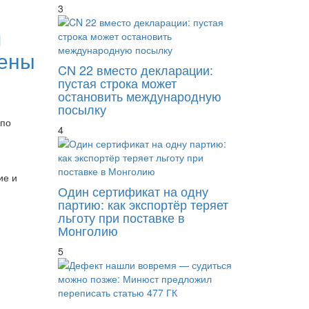
3
я
мены
CN 22 вместо декларации:
пустая строка может
остановить международную
посылку
 по
4
ие и
Один сертификат на одну
партию: как экспортёр теряет
льготу при поставке в
Монголию
5