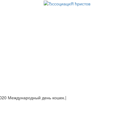
937 Япония захватила Пекин.
|