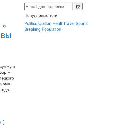
Популярные теги
т»
Politics
Opition
Healt
Travel
Sports
Breaking
Population
ивы
сумму в
борг»
пецкого
фирма
года.
: