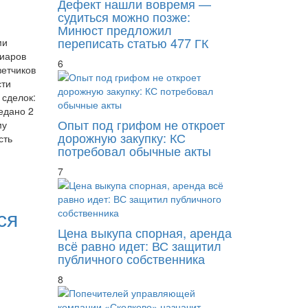
Дефект нашли вовремя —
судиться можно позже:
Минюст предложил
переписать статью 477 ГК
ми
иаров
6
ветчиков
сти
сделок:
едано 2
Опыт под грифом не откроет
му
дорожную закупку: КС
сть
потребовал обычные акты
7
ся
Цена выкупа спорная, аренда
всё равно идет: ВС защитил
публичного собственника
8