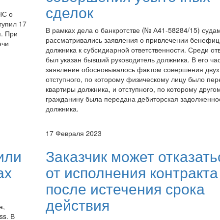
сделок
НС о
тупил 17
В рамках дела о банкротстве (№ А41-58284/15) суда
. При
рассматривались заявления о привлечении бенефиц
ячи
должника к субсидиарной ответственности. Среди от
был указан бывший руководитель должника. В его ча
заявление обосновывалось фактом совершения двух 
отступного, по которому физическому лицу было пер
квартиры должника, и отступного, по которому друго
гражданину была передана дебиторская задолженно
должника.
17 Февраля 2023
или
Заказчик может отказать
ах
от исполнения контракта
после истечения срока
действия
а,
ss. В