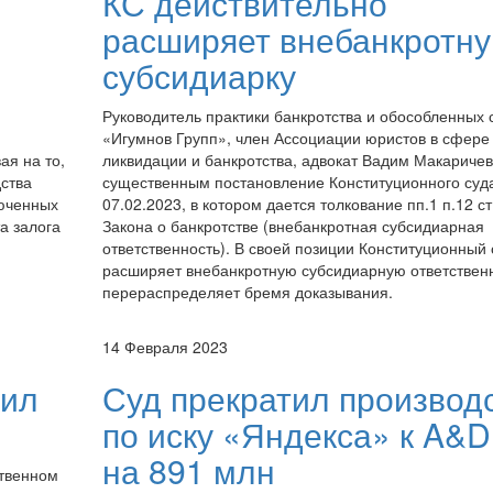
КС действительно
расширяет внебанкротн
субсидиарку
Руководитель практики банкротства и обособленных 
«Игумнов Групп», член Ассоциации юристов в сфере
ая на то,
ликвидации и банкротства, адвокат Вадим Макаричев
ства
существенным постановление Конституционного суда
люченных
07.02.2023, в котором дается толкование пп.1 п.12 ст
а залога
Закона о банкротстве (внебанкротная субсидиарная
ответственность). В своей позиции Конституционный 
расширяет внебанкротную субсидиарную ответственн
перераспределяет бремя доказывания.
14 Февраля 2023
шил
Суд прекратил производ
по иску «Яндекса» к A&
на 891 млн
ственном