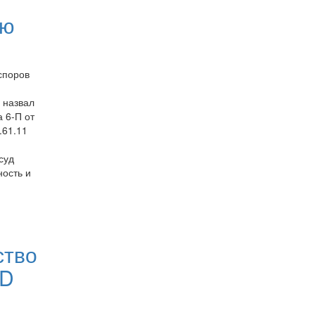
ую
споров
 назвал
 6-П от
.61.11
суд
ость и
ство
DD