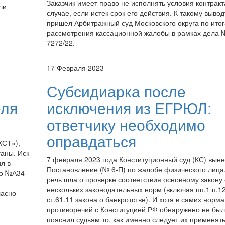
Заказчик имеет право не исполнять условия контракт
ли
случае, если истек срок его действия. К такому вывод
пришел Арбитражный суд Московского округа по ито
рассмотрения кассационной жалобы в рамках дела 
7272/22.
17 Февраля 2023
Субсидиарка после
еля
исключения из ЕГРЮЛ:
ответчику необходимо
оправдаться
КСТ»),
ганы. Иск
7 февраля 2023 года Конституционный суд (КС) выне
л в
Постановление (№ 6-П) по жалобе физического лица
ло №А34-
речь шла о проверке соответствия основному закону
нескольких законодательных норм (включая пп.1 п.1
ласно
ст.61.11 закона о банкротстве). И хотя в самих норма
противоречий с Конституцией РФ обнаружено не был
пояснил судьям то, как именно следует их применять