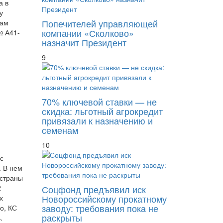
а в
у
Попечителей управляющей
гам
компании «Сколково»
№ А41-
назначит Президент
9
70% ключевой ставки — не
скидка: льготный агрокредит
привязали к назначению и
семенам
10
с
. В нем
 страны
Соцфонд предъявил иск
2
Новороссийскому прокатному
х
заводу: требования пока не
о, КС
раскрыты
.