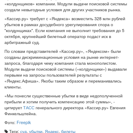
«колдунщиков» компании. Модули выдачи поисковой системы
создали невыгодные условия для других участников рынка.
«Кассир.ру» требует с «Яндекса» возместить 328 млн рублей
убытков в рамках досудебного урегулирования спора о
"колдунщиках". Если компания не выполнит требования до 5
октября, крупнейший билетный оператор подаст иск в
арбитражный суд.
По словам представителей «Кассир.ру», «Яндексом» были
созданы дискриминационные условия на рынке интернет-
запроса, благодаря чему компания стала монополистом.
Модули выдачи поисковой системы («колдунщики») выдавали
первыми на запросы пользователей результаты с
«Яндекс.Афиша». Якобы таким образом и переманивались
клиенты.
«Мы понесли существенные убытки в виде недополученной
прибыли и хотим получить компенсацию этой суммы», -
цитирует
ТАСС
генерального директора «Кассир.ру» Евгения
Финкельштейна.
Фото:
Freepik
Теги:
суд
,
убытки
,
Яндекс
,
билеты