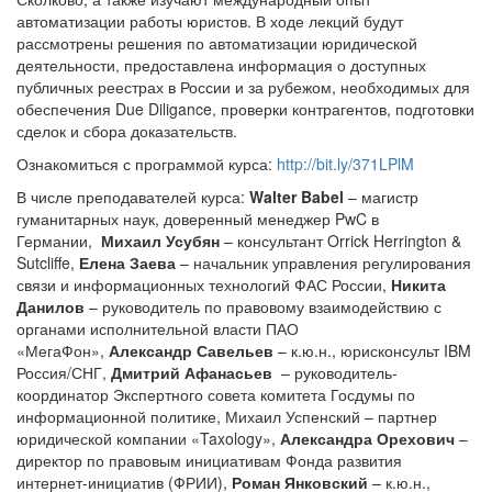
рассмотрены решения по автоматизации юридической
деятельности, предоставлена информация о доступных
публичных реестрах в России и за рубежом, необходимых для
обеспечения Due Diligance, проверки контрагентов, подготовки
сделок и сбора доказательств.
Ознакомиться с программой курса:
http://bit.ly/371LPlM
В числе преподавателей курса:
Walter Babel
– магистр
гуманитарных наук, доверенный менеджер PwC в
Германии,
Михаил Усубян
– консультант Orrick Herrington &
Sutcliffe,
Елена Заева
– начальник управления регулирования
связи и информационных технологий ФАС России,
Никита
Данилов
– руководитель по правовому взаимодействию с
органами исполнительной власти ПАО
«МегаФон»,
Александр Савельев
– к.ю.н., юрисконсульт IBM
Россия/СНГ,
Дмитрий Афанасьев
– руководитель-
координатор Экспертного совета комитета Госдумы по
информационной политике, Михаил Успенский – партнер
юридической компании «Taxology»,
Александра Орехович
–
директор по правовым инициативам Фонда развития
интернет-инициатив (ФРИИ),
Роман Янковский
– к.ю.н.,
советник практики IP/IT Tomashevskaya & Partners,
Антон