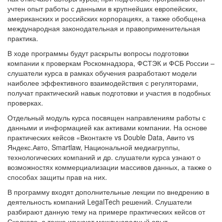
американских и российских корпорациях, а также обобщена
международная законодательная и правоприменительная
практика.
В ходе программы будут раскрыты вопросы подготовки
компании к проверкам Роскомнадзора, ФСТЭК и ФСБ России –
слушатели курса в рамках обучения разработают модели
наиболее эффективного взаимодействия с регуляторами,
получат практический навык подготовки и участия в подобных
проверках.
Отдельный модуль курса посвящен направлениям работы с
данными и информацией как активами компании. На основе
практических кейсов «Вконтакте vs Double Data, Авито vs
Яндекс.Авто, Smartlaw, Национальной медиагруппы,
технологических компаний и др. слушатели курса узнают о
возможностях коммерциализации массивов данных, а также о
способах защиты прав на них.
В программу входят дополнительные лекции по внедрению в
деятельность компаний LegalTech решений. Слушатели
разбирают данную тему на примере практических кейсов от
Сколково, а также изучают международный опыт
автоматизации работы юристов. В ходе лекций будут