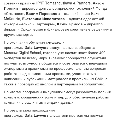
Пронин
– директор центра юридических технологий Фонда
«Сколково»,
Вадим Перевалов
– старший юрист Baker
McKenzie,
Екатерина Ипполитова
– адвокат адвокатской
конторы «Аснис и Партнеры»,
Юрий Брисов
– директор
фирмы «Юридические и финансовые креативные решения» и
другие эксперты.
По окончании обучения слушатели
программы
Data Lawyers
станут частью сообщества
Moscow Digital School, которое уже насчитывает более 400
экспертов по всему миру. В рамках сообщества слушатели
получат возможность общаться и советоваться с ведущими
экспертами и практиками по профессиональным вопросам,
работать над совместными проектами, участвовать в
написании и публикации материалов в профильных СМИ, а
также в проводимых школой и партнерами мероприятиях.
По итогам программы выпускники смогут разработать полный
комплекс юридических услуг и мер для обеспечения работы
компании с различными видами данных.
По результатам прохождения
программы
Data Lawyers
слушатели программы получат
удостоверение о повышении квалификации Национального