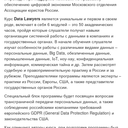
Ассоциации юристов России.
Курс
Data Lawyers
является уникальным и первом в своем
роде, включает в себя 6 модулей – это 50 академических
часов, пройдя которые слушатели получат навыки
организации системной работы с данными в компаниях и
государственных органах. В начале обучения слушатели
изучат особенности работы с различными видами данных –
персональные данные, Big Data, обезличенные данные,
промышленные данные, IоT, ноу-хау, конфиденциальная
информация, коммерческая тайна и др. Затем рассмотрят
судебную и правоприменительную практику в России и за
рубежом. Преподавателями программы являются эксперты –
практики из России, Европы, США, а также представители
государственных органов России.
Специальный блок программы будет посвящен вопросам
трансграничной передачи персональных данных, а также
соблюдению российскими компаниями требований
европейского GDPR (General Data Protection Regulation) и
законодательства США.
Как отмечают авторы курса, при подготовке программы был
учтен опыт работы с данными в крупнейших европейских,