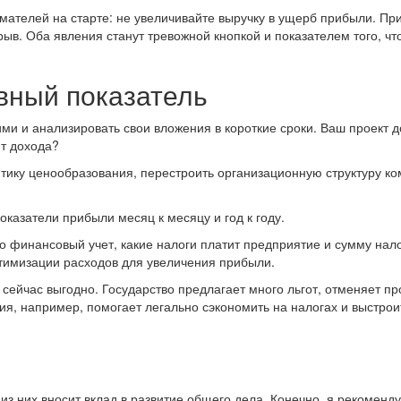
ателей на старте: не увеличивайте выручку в ущерб прибыли. При
ыв. Оба явления станут тревожной кнопкой и показателем того, чт
вный показатель
ми и анализировать свои вложения в короткие сроки. Ваш проект 
ит дохода?
ику ценообразования, перестроить организационную структуру ко
оказатели прибыли месяц к месяцу и год к году.
го финансовый учет, какие налоги платит предприятие и сумму нал
птимизации расходов для увеличения прибыли.
 сейчас выгодно. Государство предлагает много льгот, отменяет пр
ия, например, помогает легально сэкономить на налогах и выстрои
з них вносит вклад в развитие общего дела. Конечно, я рекоменд