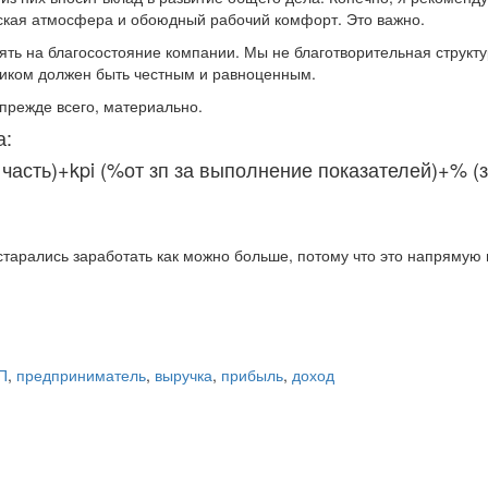
еская атмосфера и обоюдный рабочий комфорт. Это важно.
ть на благосостояние компании. Мы не благотворительная структу
ником должен быть честным и равноценным.
прежде всего, материально.
а:
часть)+kpi (%от зп за выполнение показателей)+% (
старались заработать как можно больше, потому что это напрямую
П
,
предприниматель
,
выручка
,
прибыль
,
доход