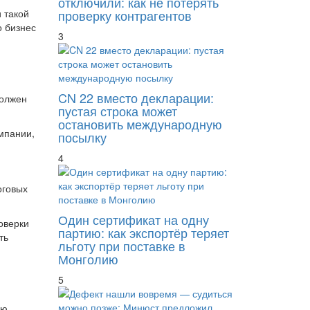
отключили: как не потерять
 такой
проверку контрагентов
о бизнес
3
CN 22 вместо декларации:
должен
пустая строка может
остановить международную
мпании,
посылку
4
оговых
Один сертификат на одну
оверки
партию: как экспортёр теряет
ть
льготу при поставке в
Монголию
5
ую