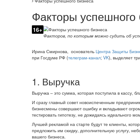
Факторы успешного бизнеса
Факторы успешного 
16+
Факторов, по которым можно судить об успе
Ирина Смирнова, основатель
Центра Защиты Бизн
при Госдуме РФ (
телеграм-канал
;
VK
), выделяет тр
1. Выручка
Выручка – это сумма, которая поступила в кассу, б
И сразу главный совет новоиспеченным предприним
бизнесмены совершают ошибку и вкладывают огромн
тестировать гипотезу, не дожидаясь идеального мо
Лучшей рекламой на старте будут те клиенты, котор
предложить им скидку, дополнительную услугу, неб
вашего бизнеса.