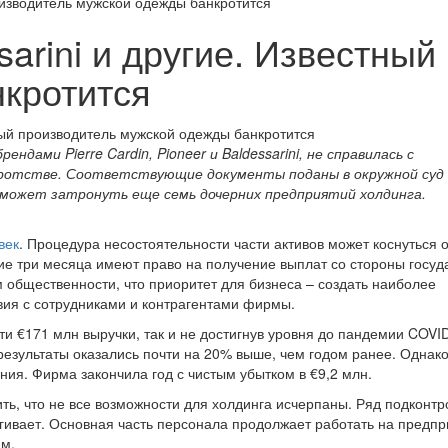
производитель мужской одежды банкротится
ssarini и другие. Известны
кротится
ндами Pierre Cardin, Pioneer и Baldessarini, не справилась с
кротстве. Соответствующие документы поданы в окружной суд
 может затронуть еще семь дочерних предприятий холдинга.
век
. Процедура несостоятельности части активов может коснуться 
ие три месяца имеют право на получение выплат со стороны госуд
бщественности, что приоритет для бизнеса – создать наиболее
вия с сотрудниками и контрагентами фирмы.
и €171 млн выручки, так и не достигнув уровня до пандемии COVID
результаты оказались почти на 20% выше, чем годом ранее. Однак
ия. Фирма закончила год с чистым убытком в €9,2 млн.
ь, что не все возможности для холдинга исчерпаны. Ряд подконт
гивает. Основная часть персонала продолжает работать на предпр
им.