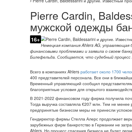
Pierre Cardin, Baldessarini и другие. Известный 
Pierre Cardin, Balde
мужской одежды бан
16+
Немецкая компания Ahlers AG, управляющая бре
финансовыми проблемами и заявила о своем бан
Билефельда. Сообщается, что судебный процесс
Всего в компаниях Ahlers
работает около 1700 чело
400 представителей персонала. Все они в ближайш
Временный управляющий сообщил представителям о
благоприятные условия для открытого взаимодейст
В 2021-2022 финансовом году фирма получила почт
Тогда выручка составляла €207 млн. Тем не менее 
предпринятые бизнесом меры не принесли успокоен
Гендиректор фирмы Стелла Алерс продолжает верит
зарубежных фирм банкротство в Германии не затра
Ahlers. Но процесс спасения бизнеса не будет легк