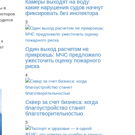
Камеры выходят на воду:
какие нарушения судов начнут
ы в
фиксировать без инспектора
которое
одится
3
 к
ет
Один выход расчетом не
прикроешь: МЧС предложило
ужесточить оценку пожарного
риска
4
Сквер за счет бизнеса: когда
благоустройство станет
благотворительностью
5