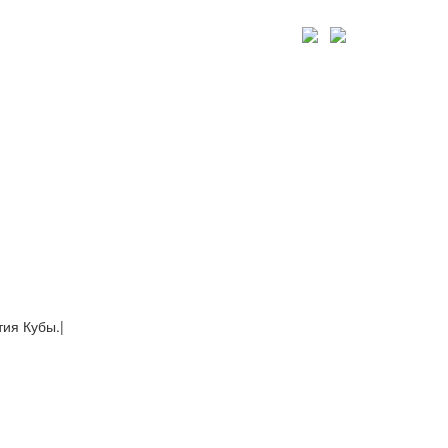
тия Кубы.
|