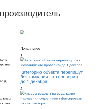
й производитель
Популярное
1
около
арства.
Категорию объекта перепишут
без компании: что проверить
до 1 декабря
-19.
о
2
рольных
иятиях