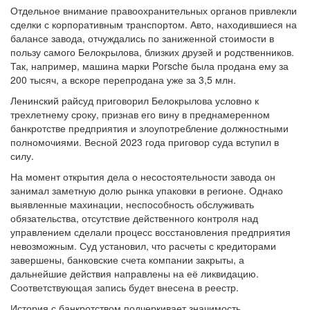
Отдельное внимание правоохранительных органов привлекли
сделки с корпоративным транспортом. Авто, находившиеся на
балансе завода, отчуждались по заниженной стоимости в
пользу самого Белокрылова, близких друзей и родственников.
Так, например, машина марки Porsche была продана ему за
200 тысяч, а вскоре перепродана уже за 3,5 млн.
Ленинский райсуд приговорил Белокрылова условно к
трехлетнему сроку, признав его вину в преднамеренном
банкротстве предприятия и злоупотребление должностными
полномочиями. Весной 2023 года приговор суда вступил в
силу.
На момент открытия дела о несостоятельности завода он
занимал заметную долю рынка упаковки в регионе. Однако
выявленные махинации, неспособность обслуживать
обязательства, отсутствие действенного контроля над
управлением сделали процесс восстановления предприятия
невозможным. Суд установил, что расчеты с кредиторами
завершены, банковские счета компании закрыты, а
дальнейшие действия направлены на её ликвидацию.
Соответствующая запись будет внесена в реестр.
История с банкротством подчеркивает значимость