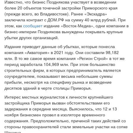
Известно, что бизнес Позднякова участвует в возведении
более 20 объектов точечной застройки Приморского края
(прежде всего, во Владивостоке). Ранее «Экскадра»
заключила контракт с ДОМ.РФ на сумму 40 млрд рублей. При
этом, как
сообщает
издание «Восток-Медиа», одни компании в
бизнес-империи Позднякова вынуждены покрывать крупные
убытки других организаций.
Издание приводит данные об убытках, которые понесла
компания «Акватория» в 2021 году. Они составили 98,182
млн. В то же самое время компания «Регион Строй» в тот же
период заработала 104,969 млн. При этом большинство
строительных фирм, в которых предприниматель является
соучредителем, показывают весьма небольшие суммы
прибыли, несмотря на специфику рынка и возведение
десятков зданий в черте столицы Приморья.
Интерес местных журналистов к личности крупнейшего
застройщика Приморья вызван обстоятельствами его
задержания в середине месяца. Выяснилось, что 12 и 13
ноября бизнесмен провел в изоляторе временного
содержания. Предположительно, причиной таких действий со
стороны правоохранителей стали земельные участки на сопке
Шошина.