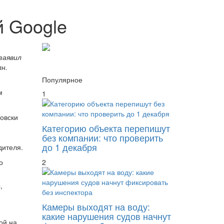
й Google
заявил
н.
Популярное
м
1
довски
Категорию объекта перепишут
без компании: что проверить
до 1 декабря
дителя.
о
2
,
Камеры выходят на воду:
какие нарушения судов начнут
ой на