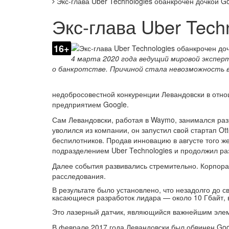
Экс-глава Uber Technologies обанкрочен дочкой G
Экс-глава Uber Tech
16+
4 марта 2020 года ведущий мировой экспер
о банкротстве. Причиной стала невозможность 
недобросовестной конкуренции Левандовски в отн
предприятием Google.
Сам Левандовски, работая в Waymo, занимался разр
уволился из компании, он запустил свой стартап Ot
беспилотников. Продав инновацию в августе того ж
подразделением Uber Technologies и продолжил ра
Далее события развивались стремительно. Корпора
расследования.
В результате было установлено, что незадолго до 
касающиеся разработок лидара — около 10 Гбайт,
Это лазерный датчик, являющийся важнейшим элем
В феврале 2017 года Левандовски был обвинен Goog