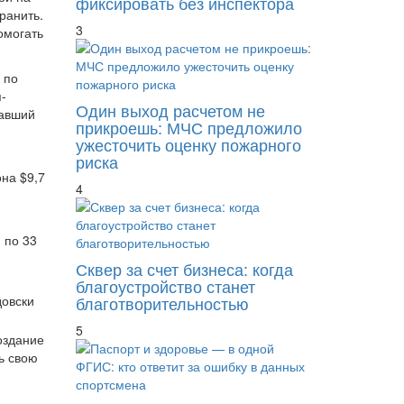
фиксировать без инспектора
ранить.
3
омогать
 по
-
Один выход расчетом не
тавший
прикроешь: МЧС предложило
ужесточить оценку пожарного
риска
она $9,7
4
 по 33
Сквер за счет бизнеса: когда
благоустройство станет
довски
благотворительностью
5
оздание
ь свою