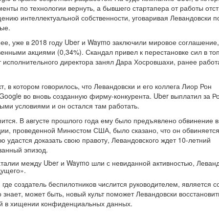
менты по технологии вернуть, а бывшего стартапера от работы отст
щению интеллектуальной собственности, уговаривая Левандовски п
ые.
нее, уже в 2018 году Uber и Waymo заключили мировое соглашение,
енными акциями (0,34%). Скандал привел к перестановке сил в топ
т исполнительного директора занял Дара Хосровшахи, ранее рабо
, в котором говорилось, что Левандовски и его коллега Лиор Рон
 Google во вновь созданную фирму-конкурента. Uber выплатил за Р
ыми условиями и он остался там работать.
пится. В августе прошлого года ему было предъявлено обвинение в
ии, проведенной Минюстом США, было сказано, что он обвиняется
 удастся доказать свою правоту, Левандовского ждет 10-летний
занный эпизод.
баталии между Uber и Waymo шли с невиданной активностью, Леван
дущего».
где создатель беспилотников числится руководителем, является с
о знает, может быть, новый культ поможет Левандовски восстановит
ий в хищении конфиденциальных данных.