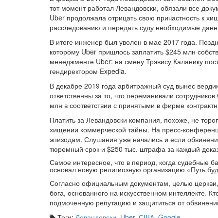
тот момент работал Левандовски, обязали все доку
Uber продолжала отрицать свою причастность к хи
расследованию и передать суду необходимые данн
В итоге инженер был уволен в мае 2017 года. Позд
которому Uber пришлось заплатить $245 млн собств
менеджменте Uber: на смену Трэвису Каланику пос
гендиректором Expedia.
В декабре 2019 года арбитражный суд вынес вердикт
ответственны за то, что переманивали сотрудников
млн в соответствии с принятыми в фирме контрактн
Платить за Левандовски компания, похоже, не торо
хищении коммерческой тайны. На пресс-конференц
эпизодам. Слушания уже начались и если обвинению
тюремный срок и $250 тыс. штрафа за каждый дока
Самое интересное, что в период, когда судебные 
основал новую религиозную организацию «Путь бу
Согласно официальным документам, целью церкви, 
бога, основанного на искусственном интеллекте. Кт
подмоченную репутацию и защититься от обвинен
Теги:
Левандовски
,
Uber
,
США
,
Google