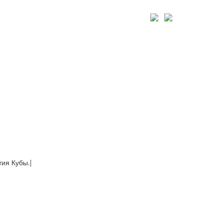
тия Кубы.
|