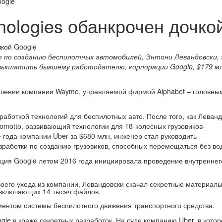
oogle
nologies обанкрочен дочко
т по созданию беспилотных автомобилей, Энтони Левандовски, 
выплатить бывшему работодателю, корпорации Google, $179 мл
ошении компании Waymo, управляемой фирмой Alphabet – головны
аботкой технологий для беспилотных авто. После того, как Леван
tomotto, развивающий технологии для 18-колесных грузовиков-
е года компании Uber за $680 млн, инженер стал руководить
зработки по созданию грузовиков, способных перемещаться без во
ция Google летом 2016 года инициировала проведение внутреннег
своего ухода из компании, Левандовски скачал секретные материалы
 включающих 14 тысяч файлов.
ентом системы беспилотного движения транспортного средства.
le в краже секретных разработок. На суде компанию Uber, в котор