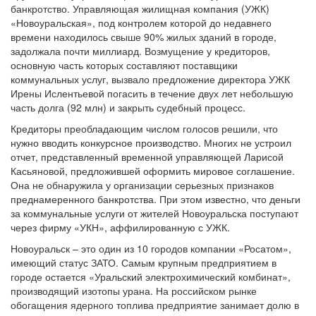
банкротство. Управляющая жилищная компания (УЖК)
«Новоуральская», под контролем которой до недавнего
времени находилось свыше 90% жилых зданий в городе,
задолжала почти миллиард. Возмущение у кредиторов,
основную часть которых составляют поставщики
коммунальных услуг, вызвало предложение директора УЖК
Ирены Ислентьевой погасить в течение двух лет небольшую
часть долга (92 млн) и закрыть судебный процесс.
Кредиторы преобладающим числом голосов решили, что
нужно вводить конкурсное производство. Многих не устроил
отчет, представленный временной управляющей Ларисой
Касьяновой, предложившей оформить мировое соглашение.
Она не обнаружила у организации серьезных признаков
преднамеренного банкротства. При этом известно, что деньги
за коммунальные услуги от жителей Новоуральска поступают
через фирму «УКН», аффилированную с УЖК.
Новоуральск – это один из 10 городов компании «Росатом»,
имеющий статус ЗАТО. Самым крупным предприятием в
городе остается «Уральский электрохимический комбинат»,
производящий изотопы урана. На российском рынке
обогащения ядерного топлива предприятие занимает долю в