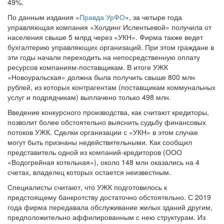
49%.
По данным издания «
Правда УрФО
», за четыре года
управляющая компания «Холдинг Ислентьевой» получила от
населения свыше 5 млрд через «УКН». Фирма также ведет
бухгалтерию управляющих организаций. При этом граждане в
эти годы начали переходить на непосредственную оплату
ресурсов компаниям-поставщикам. В итоге УЖК
«Новоуральская» должна была получить свыше 800 млн
рублей, из которых контрагентам (поставщикам коммунальных
услуг и подрядчикам) выплачено только 498 млн.
Введение конкурсного производства, как считают кредиторы,
позволит более обстоятельно выяснить судьбу финансовых
потоков УЖК. Сделки организации с «УКН» в этом случае
могут быть признаны недействительными. Как сообщил
представитель одной из компаний-кредиторов (ООО
«Водогрейная котельная»), около 148 млн оказались на 4
счетах, владелец которых остается неизвестным.
Специалисты считают, что УЖК подготовилось к
предстоящему банкротству достаточно обстоятельно. С 2019
года фирма передавала обслуживание жилых зданий другим,
предположительно аффилированным с нею структурам. Из