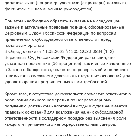
не только генеральный директор, но и иные контролирующие
должника лица (например, участники (акционеры) должника,
фактические и номинальные руководители).
При этом необходимо обратить внимание на следующие
важные и актуальные правовые позиции, сформированные
Верховным Судом Российской Федерации по вопросам
привлечения к субсидиарной ответственности перед
налоговым органом.
В Определении от 11.08.2023 № 305-ЭС23-3934 (1, 2)
Верховный Суд Российской Федерации разъяснил, что
указанная презумпция (50 процентов), как и иные изложенные
в Законе о банкротстве, является опровержимой и не лишает
ответчиков возможности доказывать отсутствие оснований для
удовлетворения предъявленных к ним требований.
Кроме того, в отсутствие доказательств соучастия ответчиков в
реализации единого намерения по неправомерному
получению должником налоговой выгоды у судов не имеется
правовых оснований для возложения на них субсидиарной
ответственности в солидарном порядке без выяснения роли
каждого и причиненного непосредственно ими ущерба.