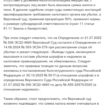
отсутствия у должника-налогоплательщика имущества, с
контролирующих лиц может быть взыскана сумма налога и
пени. В данном судебном споре суды нижестоящих инстанций
квалифицировали требование налогового органа как убытки, а
Верховный суд, применив презумпцию 50%, применил нормы
о размере субсидиарной ответственности (пункт 11 статьи
61.11 Закона о банкротстве).
При этом следует отметить, что на Определение от 21.07.2022
№ 306-ЭС22-4660 Верховный Суд сослался в Определении от
14.06.2024 № 303-ЭС24-276 при рассмотрении спора об
убытках и указал следующее: «Выводы судов, касающиеся
взыскания в составе убытков штрафов и недоимок за
налоговые правонарушения, не обжаловались. Следует
заметить, что правовые позиции по данным вопросам
изложены в постановлении Конституционного суда Российской
Федерации от 30.10.2023 № 50-П (в отношении штрафов) и в
определении Верховного Суда Российской Федерации от
21.07.2022 № 306-ЭС22-4660 по делу № А55-22970/2020 (в
отношении недоимок)».
Таким образом, стоит предположить, что Верховный суд