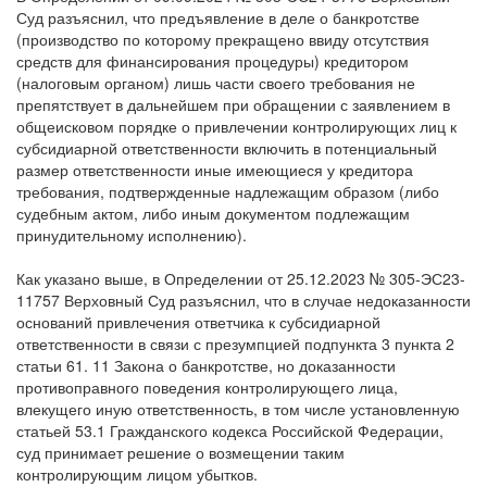
В Определении от 09.09.2024 № 303-ЭС24-3778 Верховный
Суд разъяснил, что предъявление в деле о банкротстве
(производство по которому прекращено ввиду отсутствия
средств для финансирования процедуры) кредитором
(налоговым органом) лишь части своего требования не
препятствует в дальнейшем при обращении с заявлением в
общеисковом порядке о привлечении контролирующих лиц к
субсидиарной ответственности включить в потенциальный
размер ответственности иные имеющиеся у кредитора
требования, подтвержденные надлежащим образом (либо
судебным актом, либо иным документом подлежащим
принудительному исполнению).
Как указано выше, в Определении от 25.12.2023 № 305-ЭС23-
11757 Верховный Суд разъяснил, что в случае недоказанности
оснований привлечения ответчика к субсидиарной
ответственности в связи с презумпцией подпункта 3 пункта 2
статьи 61. 11 Закона о банкротстве, но доказанности
противоправного поведения контролирующего лица,
влекущего иную ответственность, в том числе установленную
статьей 53.1 Гражданского кодекса Российской Федерации,
суд принимает решение о возмещении таким