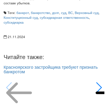
косвенно подтвердил, что сумма налога может учитываться в
составе убытков.
Теги:
банкрот
,
банкротство
,
долг
,
суд
,
ВС
,
Верховный суд
,
Конституционный суд
,
субсидиарная ответственность
,
субсидиарка
21.11.2024
Читайте также:
Красноярского застройщика требуют признать
банкротом