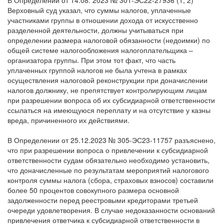
В Определении от 14.08. 2023 № 301-ЭС22-27936 (1, 2)
Верховный суд указал, что суммы налогов, уплаченные
участниками группы в отношении дохода от искусственно
разделенной деятельности, должны учитываться при
определении размера налоговой обязанности (недоимки) по
общей системе налогообложения налогоплательщика –
организатора группы. При этом тот факт, что часть
уплаченных группой налогов не была учтена в рамках
осуществления налоговой реконструкции при доначислении
налогов должнику, не препятствует контролирующим лицам
при разрешении вопроса об их субсидиарной ответственности
ссылаться на имеющуюся переплату и на отсутствие у казны
вреда, причиненного их действиями.
В Определении от 25.12.2023 № 305-ЭС23-11757 разъяснено,
что при разрешении вопроса о привлечении к субсидиарной
ответственности судам обязательно необходимо установить,
что доначисленные по результатам мероприятий налогового
контроля суммы налога (сбора, страховых взносов) составили
более 50 процентов совокупного размера основной
задолженности перед реестровыми кредиторами третьей
очереди удовлетворения. В случае недоказанности оснований