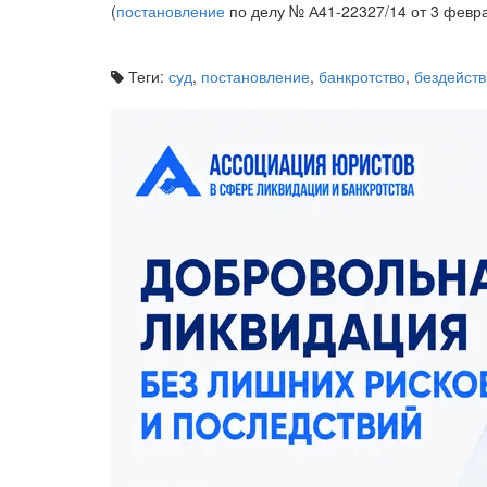
(
постановление
по делу № А41-22327/14 от 3 февра
Теги:
суд
,
постановление
,
банкротство
,
бездейст