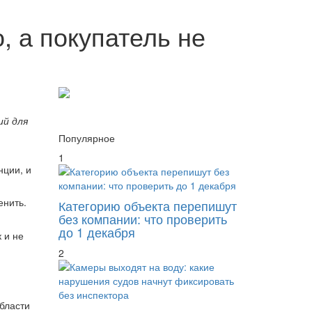
 а покупатель не
ий для
Популярное
1
нции, и
енить.
Категорию объекта перепишут
без компании: что проверить
до 1 декабря
 и не
2
бласти