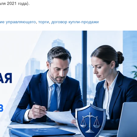
ля 2021 года).
вие управляющего
,
торги
,
договор купли-продажи