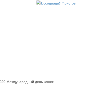
937 Яп
|