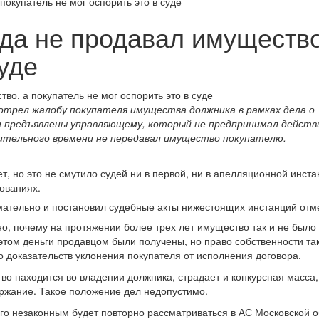
окупатель не мог оспорить это в суде
да не продавал имущество,
суде
отрел жалобу покупателя имущества должника в рамках дела о
 предъявлены управляющему, который не предпринимал действ
лительного времени не передавал имущество покупателю.
, но это не смутило судей ни в первой, ни в апелляционной инста
ованиях.
мательно и постановил судебные акты нижестоящих инстанций отм
о, почему на протяжении более трех лет имущество так и не было
этом деньги продавцом были получены, но право собственности так
о доказательств уклонения покупателя от исполнения договора.
тво находится во владении должника, страдает и конкурсная масса,
ержание. Такое положение дел недопустимо.
о незаконным будет повторно рассматриваться в АС Московской о