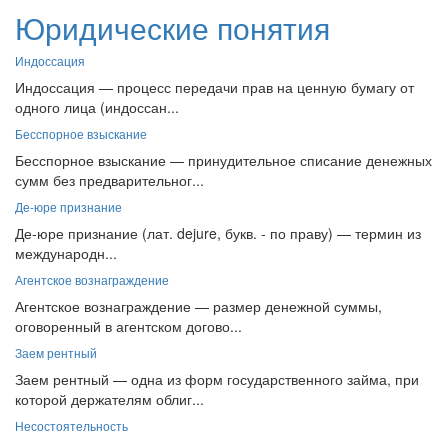
Юридические понятия
Индоссация
Индоссация — процесс передачи прав на ценную бумагу от
одного лица (индоссан...
Бесспорное взыскание
Бесспорное взыскание — принудительное списание денежных
сумм без предварительног...
Де-юре признание
Де-юре признание (лат. dejure, букв. - по праву) — термин из
международн...
Агентское вознаграждение
Агентское вознаграждение — размер денежной суммы,
оговоренный в агентском догово...
Заем рентный
Заем рентный — одна из форм государственного займа, при
которой держателям облиг...
Несостоятельность
Несостоятельность — неспособность должника в полном